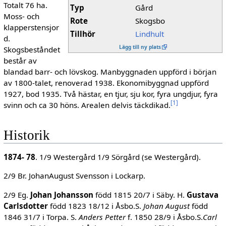
Totalt 76 ha.
Typ
Gård
Moss- och
Rote
Skogsbo
klapperstensjor
Tillhör
Lindhult
d.
Lägg till ny plats
Skogsbeståndet
består av
blandad barr- och lövskog. Manbyggnaden uppförd i början
av 1800-talet, renoverad 1938. Ekonomibyggnad uppförd
1927, bod 1935. Två hästar, en tjur, sju kor, fyra ungdjur, fyra
[
1
]
svinn och ca 30 höns. Arealen delvis täckdikad.
Historik
1874- 78
. 1/9 Westergård 1/9 Sörgård (se Westergård).
2/9 Br. JohanAugust Svensson i Lockarp.
2/9 Eg.
Johan Johansson
född 1815 20/7 i Säby. H.
Gustava
Carlsdotter
född 1823 18/12 i Åsbo.S.
Johan August
född
1846 31/7 i Torpa. S.
Anders Petter
f. 1850 28/9 i Åsbo.S.
Carl