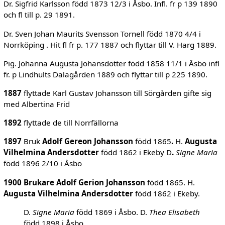
Dr. Sigfrid Karlsson född 1873 12/3 i Åsbo. Infl. fr p 139 1890
och fl till p. 29 1891.
Dr. Sven Johan Maurits Svensson Tornell född 1870 4/4 i
Norrköping . Hit fl fr p. 177 1887 och flyttar till V. Harg 1889.
Pig. Johanna Augusta Johansdotter född 1858 11/1 i Åsbo infl
fr. p Lindhults Dalagården 1889 och flyttar till p 225 1890.
1887
flyttade Karl Gustav Johansson till Sörgården gifte sig
med Albertina Frid
1892
flyttade de till Norrfällorna
1897
Bruk
Adolf Gereon Johansson
född 1865
.
H.
Augusta
Vilhelmina Andersdotter
född 1862 i Ekeby D
.
Signe Maria
född 1896 2/10 i Åsbo
1900 Brukare
Adolf Gerion Johansson
född 1865. H.
Augusta Vilhelmina Andersdotter
född 1862 i Ekeby.
D.
Signe Maria
född 1869 i Åsbo. D.
Thea Elisabeth
född 1898 i Åsbo