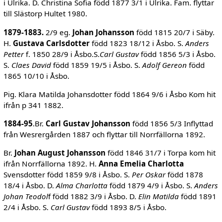
i Ulrika. D. Christina Sofia född 1877 3/1 i Ulrika. Fam. flyttar
till Slästorp Hultet 1980.
1879-1883.
2/9 eg.
Johan Johansson
född 1815 20/7 i Säby.
H.
Gustava Carlsdotter
född 1823 18/12 i Åsbo. S.
Anders
Petter
f. 1850 28/9 i Åsbo.S.
Carl Gustav
född 1856 5/3 i Åsbo.
S.
Claes David
född 1859 19/5 i Åsbo. S.
Adolf Gereon
född
1865 10/10 i Åsbo.
Pig. Klara Matilda Johansdotter född 1864 9/6 i Åsbo Kom hit
ifrån p 341 1882.
1884-95
.Br.
Carl Gustav Johansson
född 1856 5/3 Inflyttad
från Wesrergården 1887 och flyttar till Norrfällorna 1892.
Br.
Johan August Johansson
född 1846 31/7 i Torpa kom hit
ifrån Norrfällorna 1892. H.
Anna Emelia Charlotta
Svensdotter född 1859 9/8 i Åsbo. S.
Per Oskar
född 1878
18/4 i Åsbo. D.
Alma Charlotta
född 1879 4/9 i Åsbo. S.
Anders
Johan Teodol
f född 1882 3/9 i Åsbo. D.
Elin Matilda
född 1891
2/4 i Åsbo. S.
Carl Gustav
född 1893 8/5 i Åsbo.