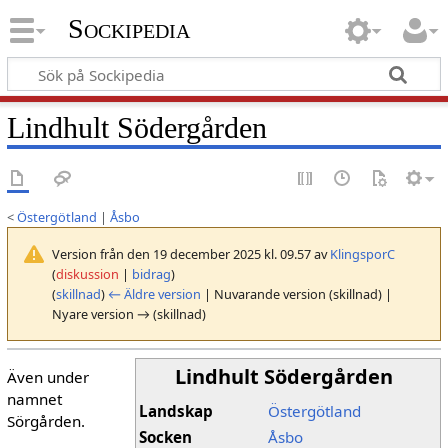
Sockipedia
Lindhult Södergården
<
Östergötland
|
Åsbo
Version från den 19 december 2025 kl. 09.57 av
KlingsporC
(
diskussion
|
bidrag
)
(
skillnad
)
← Äldre version
| Nuvarande version (skillnad) |
Nyare version → (skillnad)
Lindhult Södergården
Även under
namnet
Landskap
Östergötland
Sörgården.
Socken
Åsbo