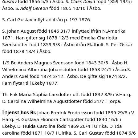
Gustav
född 1856 5/3 i Åsbo. S.
Claes David
född 1859 19/5 i
Åsbo. S.
Adolf Gereon
född 1865 10/10 i Åsbo.
S. Carl Gustav inflyttad ifrån p. 197 1876.
S. Johan August född 1846 31/7 inflyttad ifrån N.Amerika
1871. Han gifter sig 1878 12/3 med Emelia Charlotta
Svensdotter född 1859 9/8 i Åsbo ifrån Flathult. S. Per Oskar
född 1878 18/4 i Åsbo.
1/9 Br. Anders Magnus Svensson född 1843 30/5 i Åsbo H.
Vilhelmiina Albertina Johansdotter född 1853 24/1 i Åsbo.S.
Anders Axel född 1874 3/12 i Åsbo. De gifte sig 1874 8/2.
Fam flytar till Ekeby 1877.
Th. Enk Maria Sophia Larsdotter utf. född 1832 8/9 i V.Harg.
D. Carolina Wilhelmina Augustdotter född 31/7 i Torpa.
I tjenst hos Br.
Johan Fredrik Fredriksson född 1839 29/8 i V.
Harg. H. Gustava Elionora Carlsdotter född 1840 16/6 i
Ekeby. D. Hulda Carolina född 1869 26/4 i Ulrika. D. Ida
carolina född 1871 18/7 i Ulrika. S. Carl Gustav född 1874 6/6