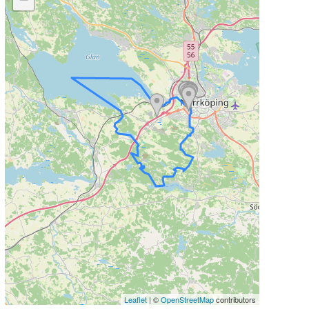
Leaflet
| ©
OpenStreetMap
contributors