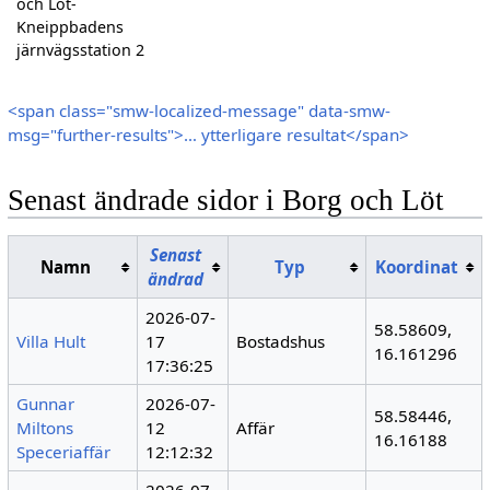
och Löt-
Kneippbadens
järnvägsstation 2
<span class="smw-localized-message" data-smw-
msg="further-results">… ytterligare resultat</span>
Senast ändrade sidor i Borg och Löt
Senast
Namn
Typ
Koordinat
ändrad
2026-07-
58.58609,
Villa Hult
17
Bostadshus
16.161296
17:36:25
Gunnar
2026-07-
58.58446,
Miltons
12
Affär
16.16188
Speceriaffär
12:12:32