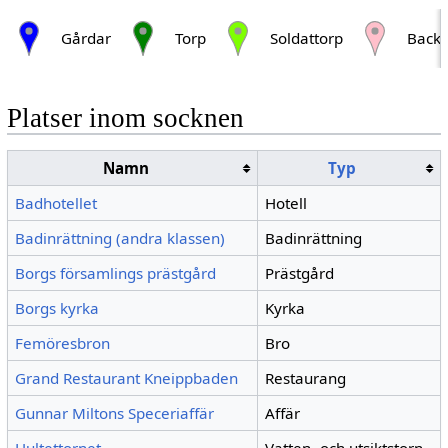
Gårdar
Torp
Soldattorp
Backs
Platser inom socknen
Namn
Typ
Badhotellet
Hotell
Badinrättning (andra klassen)
Badinrättning
Borgs församlings prästgård
Prästgård
Borgs kyrka
Kyrka
Femöresbron
Bro
Grand Restaurant Kneippbaden
Restaurang
Gunnar Miltons Speceriaffär
Affär
Hultettornet
Vatten- och utsiktstorn