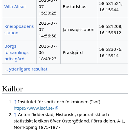
2026-07-
58.581521,
Villa Alfsol
07
Bostadshus
16.15944
15:30:25
2026-07-
Kneippbadens
58.581208,
07
Järnvägsstation
station
16.159612
14:56:58
Borgs
2026-07-
58.583076,
församlings
06
Prästgård
16.15914
prästgård
18:43:23
… ytterligare resultat
Källor
↑
Institutet för språk och folkminnen (Isof)
https://www.isof.se/
↑
Anton Ridderstad, Historiskt, geografiskt och
statistiskt lexikon öfver Östergötland. Förra delen. A-L,
Norrköping 1875-1877