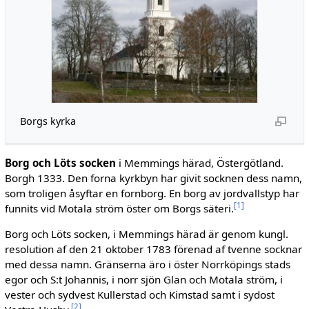
Borgs kyrka
Borg och Löts socken
i Memmings härad, Östergötland.
Borgh 1333. Den forna kyrkbyn har givit socknen dess namn,
som troligen åsyftar en fornborg. En borg av jordvallstyp har
[
1
]
funnits vid Motala ström öster om Borgs säteri.
Borg och Löts socken, i Memmings härad är genom kungl.
resolution af den 21 oktober 1783 förenad af tvenne socknar
med dessa namn. Gränserna äro i öster Norrköpings stads
egor och S:t Johannis, i norr sjön Glan och Motala ström, i
vester och sydvest Kullerstad och Kimstad samt i sydost
[
2
]