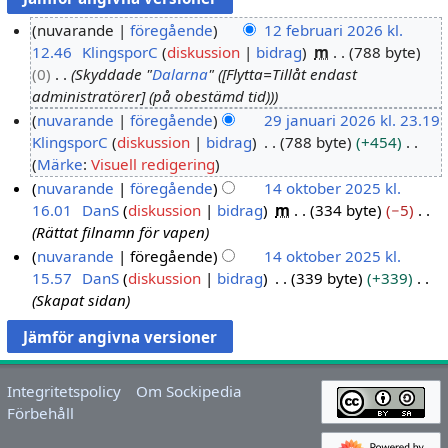
nuvarande
föregående
12 februari 2026 kl.
12.46
KlingsporC
diskussion
bidrag
m
788 byte
1
0
Skyddade "
Dalarna
" ([Flytta=Tillåt endast
2
administratörer] (på obestämd tid))
f
nuvarande
föregående
29 januari 2026 kl. 23.19
e
KlingsporC
diskussion
bidrag
788 byte
+454
2
b
I
Märke
:
Visuell redigering
9
r
n
nuvarande
föregående
14 oktober 2025 kl.
j
u
g
16.01
DanS
diskussion
bidrag
m
334 byte
−5
1
a
a
e
Rättat filnamn för vapen
4
n
r
n
nuvarande
föregående
14 oktober 2025 kl.
o
u
i
r
15.57
DanS
diskussion
bidrag
339 byte
+339
k
a
2
e
Skapat sidan
t
r
0
d
o
i
2
i
b
2
6
g
e
0
e
Integritetspolicy
Om Sockipedia
r
2
r
Förbehåll
2
6
i
0