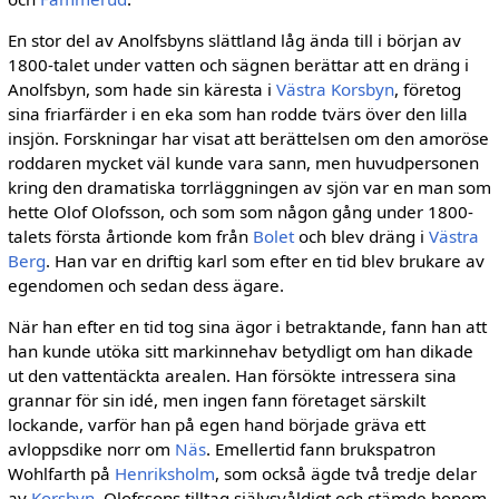
En stor del av Anolfsbyns slättland låg ända till i början av
1800-talet under vatten och sägnen berättar att en dräng i
Anolfsbyn, som hade sin käresta i
Västra Korsbyn
, företog
sina friarfärder i en eka som han rodde tvärs över den lilla
insjön. Forskningar har visat att berät­telsen om den amoröse
roddaren mycket väl kunde vara sann, men huvudpersonen
kring den dramatiska torrläggningen av sjön var en man som
hette Olof Olofsson, och som som nå­gon gång under 1800-
talets första årtionde kom från
Bolet
och blev dräng i
Västra
Berg
. Han var en driftig karl som efter en tid blev brukare av
egendomen och sedan dess ägare.
När han efter en tid tog sina ägor i betrak­tande, fann han att
han kunde utöka sitt mark­innehav betydligt om han dikade
ut den vattentäckta arealen. Han försökte intressera sina
grannar för sin idé, men ingen fann företaget särskilt
lockande, varför han på egen hand bör­jade gräva ett
avloppsdike norr om
Näs
. Emel­lertid fann brukspatron
Wohlfarth på
Henriksholm
, som också ägde två tredje delar
av
Korsbyn
, Olofssons tilltag självsvåldigt och stämde honom