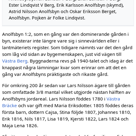
Ester Lindqvist V Berg, Erik Karlsson Anolfsbyn (skymd),
Astrid Nilsson Anolfsbyn och Oskar Eriksson Berget,
Anolfsbyn. Pojken är Folke Lindqvist.
Anolfsbyn 1:2, som en gång var den domine­rande gården i
byn, existerar inte längre vare sig i sinnevärlden eller i
lantmäteriets register. Som tidigare nämnts var det den gård
som låg vid sidan av bygemenskapen, just vid vägen till
Västra Berg
. Byggnaderna revs på 1940-talet och idag är det
knappast några lämningar kvar som erinrar om att det en
gång var Anolfsbyns präktigaste och rikaste gård.
För omkring 200 år sedan var Lars Nilsson ägare till gården
som omfattade 3/8 mantal vil­ket utgjorde nästan hälften av
Anolfsbyns jord­areal. Lars Nilsson föddes 1780 i
Västra
Bräcke
och var gift med Maria Eriksdotter. 1805 föddes deras
första barn, dottern Cajsa, Stina följde 1807, Johannes 1810,
Erik 1816, Nils 1817, Lisa 1819, Kjersti 1822, Lars 1824 och
Maja Lena 1826.