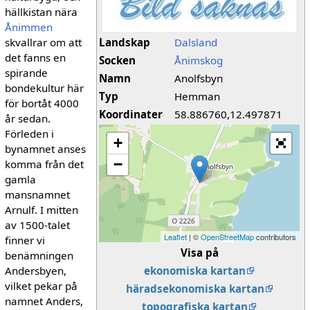
hällkistan nära
Ånimmen
skvallrar om att
Landskap
Dalsland
det fanns en
Socken
Ånimskog
spirande
Namn
Anolfsbyn
bondekultur här
Typ
Hemman
för bortåt 4000
Koordinater
58.886760,12.497871
år sedan.
Förleden i
+
bynamnet anses
−
komma från det
gamla
mansnamnet
Arnulf. I mitten
av 1500-talet
Leaflet
| ©
OpenStreetMap
contributors
finner vi
Visa på
benämningen
Andersbyen,
ekonomiska kartan
vilket pekar på
häradsekonomiska kartan
namnet Anders,
topografiska kartan