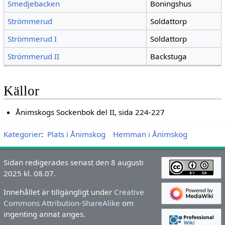
Smedjebacken
Boningshus
Strömmerud
Soldattorp
Strömmerud I
Soldattorp
Strömmerud II
Backstuga
Källor
Ånimskogs Sockenbok del II, sida 224-227
Kategorier
:
Plats i Ånimskog
Hemman i Ånimskog
Sidan redigerades senast den 8 augusti
2025 kl. 08.07.
Innehållet är tillgängligt under
Creative
Commons Attribution-ShareAlike
om
ingenting annat anges.