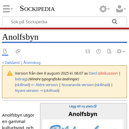
Sockipedia
Anolfsbyn
<
Dalsland
|
Ånimskog
Version från den 8 augusti 2025 kl. 08.07 av
DanS
(
diskussion
|
bidrag
)
(Mindre typografiska ändringar)
(
skillnad
)
← Äldre version
|
Nuvarande version
(
skillnad
) |
Nyare version →
(
skillnad
)
Lägg till ny plats
Anolfsbyn
Anolfsbyn utgör
en gammal
kulturbygd, och