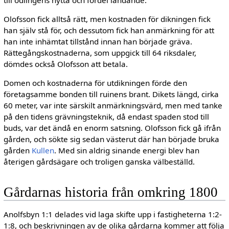
Olofsson fick alltså rätt, men kostnaden för dikningen fick
han själv stå för, och dessutom fick han anmärkning för att
han inte inhämtat till­stånd innan han började gräva.
Rättegångskost­naderna, som uppgick till 64 riksdaler,
dömdes också Olofsson att betala.
Domen och kostnaderna för utdikningen förde den
företagsamme bonden till ruinens brant. Dikets längd, cirka
60 meter, var inte sär­skilt anmärkningsvärd, men med tanke
på den tidens grävningsteknik, då endast spaden stod till
buds, var det ändå en enorm satsning. Olofs­son fick gå ifrån
gården, och sökte sig sedan väs­terut där han började bruka
gården
Kullen
. Med sin aldrig sinande energi blev han
återigen gårdsägare och troligen ganska välbeställd.
Gårdarnas historia från omkring 1800
Anolfsbyn 1:1 delades vid laga skifte upp i fast­igheterna 1:2-
1:8, och beskrivningen av de olika gårdarna kommer att följa