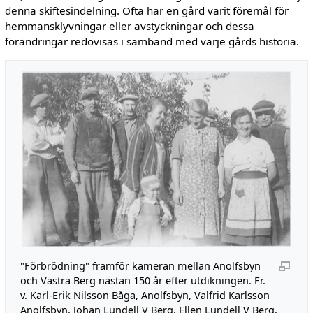
denna skiftesin­delning. Ofta har en gård varit föremål för
hemmansklyvningar eller avstyckningar och dessa
förändringar redovisas i samband med varje gårds historia.
"Förbrödning" framför kameran mellan Anolfsbyn
och Västra Berg nästan 150 år efter utdikningen. Fr.
v. Karl-Erik Nilsson Båga, Anolfsbyn, Valfrid Karlsson
Anolfsbyn, Johan Lundell V Berg, Ellen Lundell V Berg,