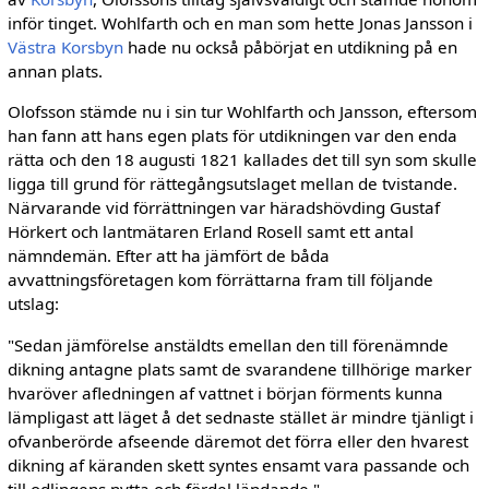
inför tinget. Wohlfarth och en man som hette Jonas Jansson i
Västra Korsbyn
hade nu också påbörjat en utdikning på en
annan plats.
Olofsson stämde nu i sin tur Wohlfarth och Jansson, eftersom
han fann att hans egen plats för utdikningen var den enda
rätta och den 18 augusti 1821 kallades det till syn som skulle
ligga till grund för rättegångsutslaget mellan de tvistande.
Närvarande vid förrättningen var hä­radshövding Gustaf
Hörkert och lantmätaren Erland Rosell samt ett antal
nämndemän. Efter att ha jämfört de båda
avvattningsföretagen kom förrättarna fram till följande
utslag:
"Sedan jämförelse anstäldts emellan den till förenämnde
dikning antagne plats samt de svarandene tillhörige marker
hvaröver afledningen af vattnet i början förments kunna
lämpligast att läget å det sednaste stället är mindre tjänligt i
ofvanberörde afseende däremot det förra eller den hvarest
dikning af käranden skett syntes en­samt vara passande och
till odlingens nytta och fördel ländande."