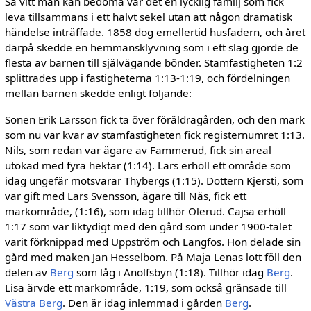
Så vitt man kan bedöma var det en lycklig fa­milj som fick
leva tillsammans i ett halvt sekel utan att någon dramatisk
händelse inträffade. 1858 dog emellertid husfadern, och året
därpå skedde en hemmansklyvning som i ett slag gjorde de
flesta av barnen till självägande bön­der. Stamfastigheten 1:2
splittrades upp i fastig­heterna 1:13-1:19, och fördelningen
mellan bar­nen skedde enligt följande:
Sonen Erik Larsson fick ta över föräldra­gården, och den mark
som nu var kvar av stam­fastigheten fick registernumret 1:13.
Nils, som redan var ägare av Fammerud, fick sin areal
utökad med fyra hektar (1:14). Lars erhöll ett område som
idag ungefär mot­svarar Thybergs (1:15). Dottern Kjersti, som
var gift med Lars Svens­son, ägare till Näs, fick ett
markområde, (1:16), som idag tillhör Olerud. Cajsa erhöll
1:17 som var liktydigt med den gård som under 1900-talet
varit förknippad med Uppström och Langfos. Hon delade sin
gård med maken Jan Hesselbom. På Maja Lenas lott föll den
delen av
Berg
som låg i Anolfsbyn (1:18). Tillhör idag
Berg
.
Lisa ärvde ett markområde, 1:19, som också gränsade till
Västra Berg
. Den är idag inlemmad i gården
Berg
.