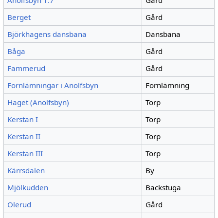
Anolfsbyn 1:7
Gård
Berget
Gård
Björkhagens dansbana
Dansbana
Båga
Gård
Fammerud
Gård
Fornlämningar i Anolfsbyn
Fornlämning
Haget (Anolfsbyn)
Torp
Kerstan I
Torp
Kerstan II
Torp
Kerstan III
Torp
Kärrsdalen
By
Mjölkudden
Backstuga
Olerud
Gård