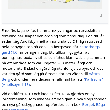
Enskifte, laga skifte, hemmansklyvningar och arvsskiften i
förening har skapat den ordning som finns idag. För 200 år
sedan såg Anolfsbyn helt annorlunda ut. Då låg i stort sett
hela be­byggelsen på den lilla bergsrygg där
Zetter­bergs
gård (1:6)
är belägen idag. Ett fullkomligt gytter av
boningshus, bodar, visthus och fähus klamrade sig samman
på ett område som var ungefär 200 meter långt och 30
meter brett. Endast en gård låg utanför själva byn, och det
var den gård som låg på ömse sidor om vägen till
Västra
Berg
och under flera decennier all­mänt kallats
"Karlssons"
(Anolfsbyn 1:13)
.
Vid enskiftet 1810 och laga skiftet 1836 gjor­des en ny
jordfördelning, som innebar att den gamla byn slogs sönder
och nya gårdsbyggnader uppfördes, som t.ex.
Berget
,
Båga
och
Fammerud
.