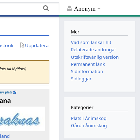
Anonym
Mer
Vad som länkar hit
istorik
Uppdatera
Relaterade ändringar
Utskriftsvänlig version
Permanent länk
ats till NyPlats)
Sidinformation
Sidloggar
 ny plats
ana
Kategorier
Plats i Ånimskog
Gård i Ånimskog
sland