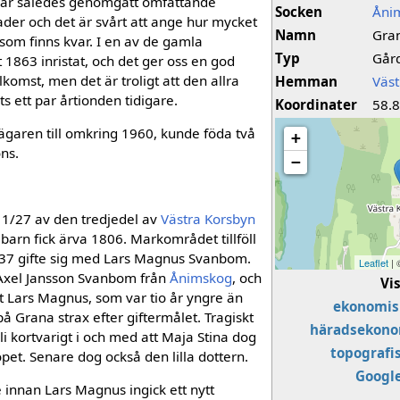
har således genomgått omfattande
Socken
Åni
der och det är svårt att ange hur mycket
Namn
Gra
som finns kvar. I en av de gamla
Typ
Går
 1863 inristat, och det ger oss en god
komst, men det är troligt att den allra
Hemman
Väst
s ett par årtionden tidigare.
Koordinater
58.
garen till om­kring 1960, kunde föda två
+
öns.
−
1/27 av den tredje­del av
Västra Korsbyn
arn fick ärva 1806. Markområdet tillföll
837 gifte sig med Lars Magnus Svanbom.
Leaflet
|
n Axel Jansson Svanbom från
Ånimskog
, och
Vi
tt Lars Magnus, som var tio år yngre än
ekonomis
å Grana strax efter giftermålet. Tragiskt
häradsekono
li kortvarigt i och med att Maja Stina dog
topografi
opet. Senare dog också den lilla dottern.
Googl
 innan Lars Mag­nus ingick ett nytt