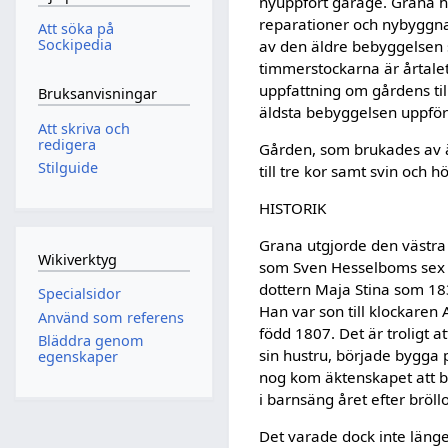
nyuppfört garage. Grana 
reparationer och nybyggna
Att söka på
Sockipedia
av den äldre bebyggelsen 
timmerstockar­na är årtalet
uppfattning om gårdens till
Bruksanvisningar
äldsta bebyggelsen uppfört
Att skriva och
redigera
Gården, som brukades av ä
Stilguide
till tre kor samt svin och h
HISTORIK
Grana utgjorde den västra 
Wikiverktyg
som Sven Hesselboms sex b
dottern Maja Stina som 1
Specialsidor
Han var son till klockare
Använd som referens
född 1807. Det är troligt a
Bläddra genom
sin hustru, började bygga p
egenskaper
nog kom äkten­skapet att b
i barnsäng året efter bröll
Det varade dock inte länge