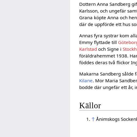
Dottern Anna Sandberg gif
Karlsson, och ungefär sam­
Grana köpte Anna och he
där de uppförde ett hus s
Annas fyra systrar kom alla a
Emmy flyttade till
Götebor
Karlstad
och Signe i
Stock
föräldrahemmet 1938. Han 
föddes deras två flickor In
Makarna Sandberg sålde fa
Kilane
. Mor Maria Sandberg
bodde där ungefär ett år, i
Källor
↑
Ånimskogs Sockenbo