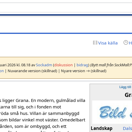
Visa källa
H
uari 2026 kl. 08.18 av
Sockadm
(
diskussion
|
bidrag
)
(Bytt mall från SockMall:Pl
ion
| Nuvarande version (skillnad) | Nyare version → (skillnad)
Lägg till
Gr
s ligger Grana. En modern, gulmålad villa
arna till sig, och i fonden mot
röda små hus. Villan är samman­byggd
om bildar vin­kel mot väster. Omedelbart
ugården, som är ombyggd, och ett
Landskap
Dal