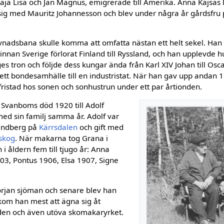
ja Lisa och Jan Magnus, emigrerade till Amerika. Anna Kajsas l
e sig med Mauritz Johannesson och blev under några år gårdsfr
adsbana skulle komma att omfatta nästan ett helt sekel. Han
innan Sverige förlorat Finland till Ryssland, och han upplevde 
es tron och följde dess kungar ända från Karl XIV Johan till Oscar
 ett bondesam­hälle till en industristat. När han gav upp an­dan 
ristad hos sonen och sonhustrun under ett par årtionden.
 Svanboms död 1920 till Adolf
ed sin familj samma år. Adolf var
Sandberg på
Kärrsdalen
och gift med
skog
. När makarna tog Grana i
 i åldern fem till tjugo år: Anna
3, Pontus 1906, Elsa 1907, Signe
örjan sjöman och senare blev han
om han mest att ägna sig åt
den och även utöva skomakaryrket.