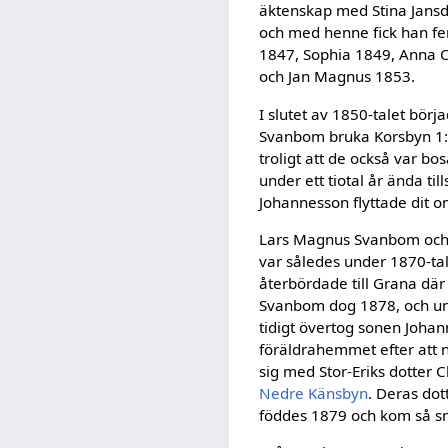
äktenskap med Stina Jansd
och med henne fick han fe
1847, Sophia 1849, Anna 
och Jan Magnus 1853.
I slutet av 1850-talet bör
Svan­bom bruka Korsbyn 1:
troligt att de också var bo
under ett tiotal år ända til
Johannesson flyttade dit 
Lars Magnus Svanbom och 
var således under 1870-ta
återbördade till Grana där
Svanbom dog 1878, och u
tidigt övertog sonen Joha
föräldrahemmet efter att n
sig med Stor-Eriks dot­ter C
Nedre Känsbyn
. De­ras do
föddes 1879 och kom så sm