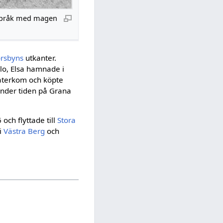
språk med magen
orsbyns
utkanter.
slo, Elsa hamnade i
 återkom och köpte
nder tiden på Grana
och flyttade till
Stora
i
Västra Berg
och