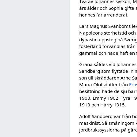
Två av Johannes syskon, Ma
års ålder och Sophia gift
hennes far arrenderat.
Lars Magnus Svanboms levn
Napoleons storhetstid och 
dynastin upp­steg på Sverig
fosterland förvandlas från
gammal och hade haft en f
Grana såldes vid Johannes
Sandberg som flyttade in m
son till skräddaren Arne 
Maria Olofsdotter från
Frö
besittning hade de sju barn
1900, Emmy 1902, Tyra 190
1910 och Harry 1915.
Adolf Sandberg var från b
maskinist. Så småningom k
jordbrukssysslorna på går