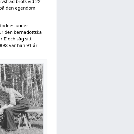
ivstråd bröts vid 22
u på den egendom
 föddes under
hur den bernadottska
 II och såg sitt
1898 var han 91 år