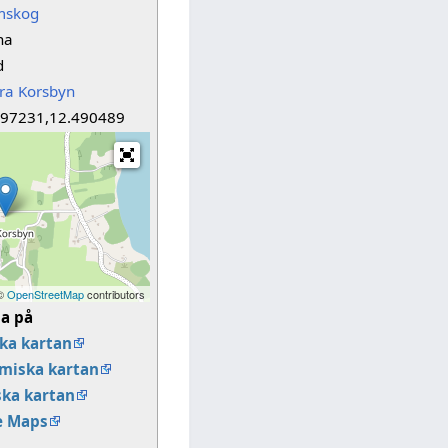
mskog
na
d
ra Korsbyn
897231,12.490489
 ©
OpenStreetMap
contributors
sa på
ka kartan
miska kartan
ska kartan
e Maps