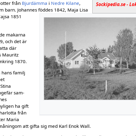
otter från
Bjurdämma
i
Nedre Kilane
,
Sockipedia.se - Lo
m barn. Johannes föddes 1842, Maja Lisa
Cajsa 1851
jade makarna
9, och det är
satta där
ls Mauritz
omkring 1870.
hans familj
let
 Stina
ngefär sam­
nnes
yligen ha gift
harlotta från
tter Maria
å­ningom att gifta sig med Karl Enok Wall.