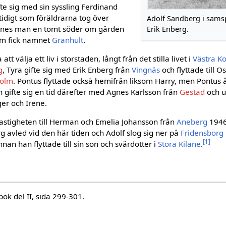
te sig med sin syssling Ferdinand
tidigt som föräldrarna tog över
Adolf Sandberg i sam
nnes man en tomt söder om gården
Erik Enberg.
om fick namnet
Granhult
.
tt välja ett liv i storstaden, långt från det stilla livet i
Västra K
g
, Tyra gifte sig med Erik Enberg från
Vingnäs
och flyttade till O
holm
. Pontus flyttade också hemi­från liksom Harry, men Pontus
gifte sig en tid därefter med Agnes Karlsson från
Gestad
och u
ger och Irene.
stigheten till Her­man och Emelia Johansson från
Aneberg
1946 
 avled vid den här tiden och Adolf slog sig ner på
Fridensborg
[
1
]
nnan han flyttade till sin son och svärdotter i
Stora Kilane
.
k del II, sida 299-301.