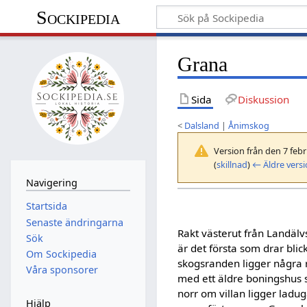
Sockipedia
Grana
Sida
Diskussion
<
Dalsland
|
Ånimskog
Version från den 7 febr
(
skillnad
)
← Äldre vers
Navigering
Startsida
Senaste ändringarna
Rakt västerut från Landälv
Sök
är det första som drar blick
Om Sockipedia
skogsranden ligger några 
Våra sponsorer
med ett äldre boningshus s
norr om villan ligger lad
Hjälp