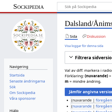
Sockipedia
Dalsland/Ånims
Sida
Diskussion
Visa loggar för denna sida
Filtrera sidversi
Navigering
Val av diff: markera i radi
Startsida
Förklaring:
(nuvarande)
= 
Senaste ändringarna
m
= mindre ändring.
Sök
Om Sockipedia
Våra sponsorer
nuvarande
föregåe
I
2
nuvarande
föregåe
Hjälp
n
I