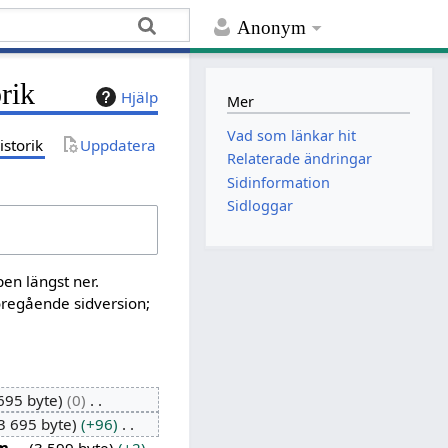
Anonym
rik
Hjälp
Mer
Vad som länkar hit
istorik
Uppdatera
Relaterade ändringar
Sidinformation
Sidloggar
pen längst ner.
öregående sidversion;
695 byte
0
3 695 byte
+96