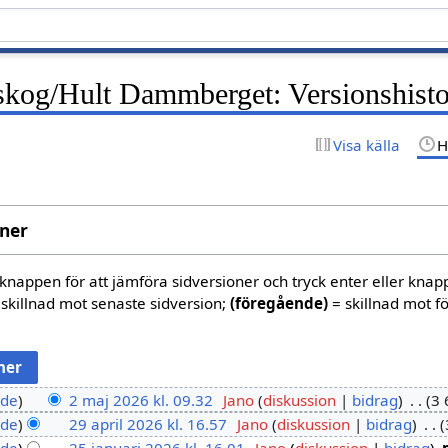
kog/Hult Dammberget: Versionshisto
Visa källa
H
oner
oknappen för att jämföra sidversioner och tryck enter eller knap
skillnad mot senaste sidversion;
(föregående)
= skillnad mot f
nde
2 maj 2026 kl. 09.32
Jano
diskussion
bidrag
3 
nde
29 april 2026 kl. 16.57
Jano
diskussion
bidrag