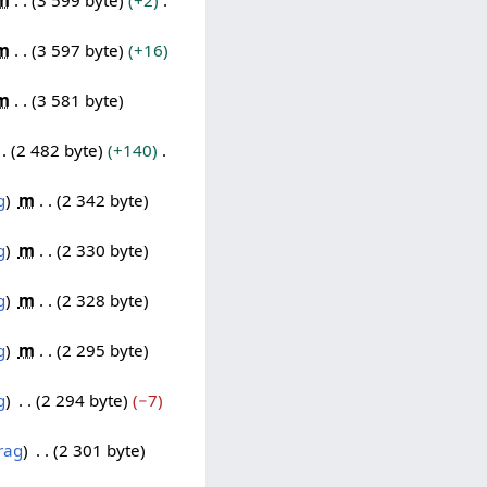
m
3 599 byte
+2
m
3 597 byte
+16
m
3 581 byte
2 482 byte
+140
g
m
2 342 byte
g
m
2 330 byte
g
m
2 328 byte
g
m
2 295 byte
g
2 294 byte
−7
rag
2 301 byte