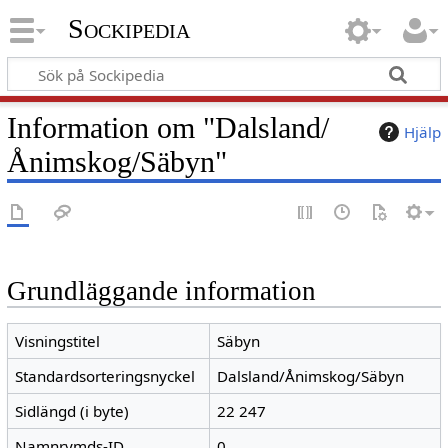
Sockipedia
Information om "Dalsland/
Hjälp
Ånimskog/Säbyn"
Grundläggande information
Visningstitel
Säbyn
Standardsorteringsnyckel
Dalsland/Ånimskog/Säbyn
Sidlängd (i byte)
22 247
Namnrymds-ID
0