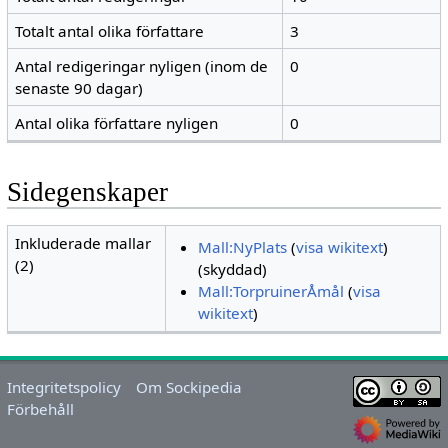
Totalt antal olika författare
3
Antal redigeringar nyligen (inom de
0
senaste 90 dagar)
Antal olika författare nyligen
0
Sidegenskaper
Inkluderade mallar
Mall:NyPlats
(
visa wikitext
)
(2)
(skyddad)
Mall:TorpruinerÅmål
(
visa
wikitext
)
Integritetspolicy
Om Sockipedia
Förbehåll