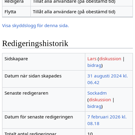
Redigera
Tillåt alla användare (på obestämd tid)
Flytta
Tillåt alla användare (på obestämd tid)
Visa skyddslogg för denna sida.
Redigeringshistorik
Sidskapare
Lars
(
diskussion
|
bidrag
)
Datum när sidan skapades
31 augusti 2024 kl.
06.42
Senaste redigeraren
Sockadm
(
diskussion
|
bidrag
)
Datum för senaste redigeringen
7 februari 2026 kl.
08.18
Totalt antal redigeringar
10