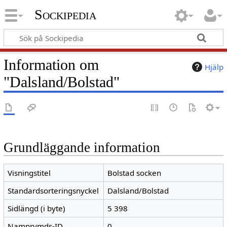
Sockipedia
Information om
Hjälp
"Dalsland/Bolstad"
Grundläggande information
Visningstitel
Bolstad socken
Standardsorteringsnyckel
Dalsland/Bolstad
Sidlängd (i byte)
5 398
Namnrymds-ID
0