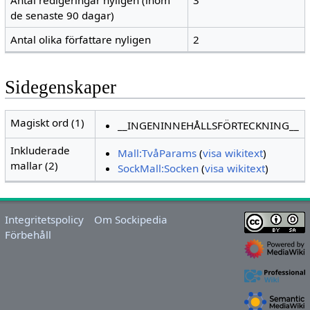
Antal redigeringar nyligen (inom
3
de senaste 90 dagar)
Antal olika författare nyligen
2
Sidegenskaper
Magiskt ord (1)
__INGENINNEHÅLLSFÖRTECKNING__
Inkluderade
Mall:TvåParams
(
visa wikitext
)
mallar (2)
SockMall:Socken
(
visa wikitext
)
Integritetspolicy
Om Sockipedia
Förbehåll