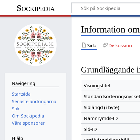
Sockipedia
Information om
Sida
Diskussion
Grundläggande i
Navigering
Visningstitel
Startsida
Standardsorteringsnyckel
Senaste ändringarna
Sidlängd (i byte)
Sök
Om Sockipedia
Namnrymds-ID
Våra sponsorer
Sid-ID
Hjälp