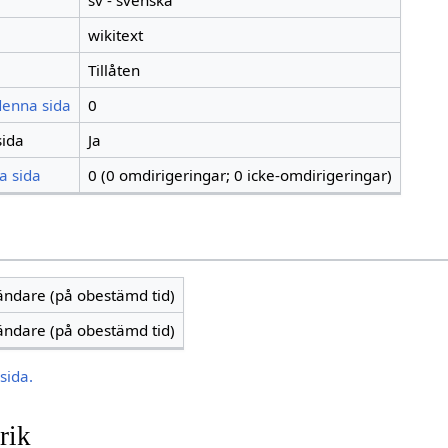
sv - svenska
wikitext
Tillåten
 denna sida
0
sida
Ja
a sida
0 (0 omdirigeringar; 0 icke-omdirigeringar)
vändare (på obestämd tid)
vändare (på obestämd tid)
sida.
rik