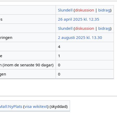
Slundell
(
diskussion
|
bidrag
)
es
26 april 2025 kl. 12.35
Slundell
(
diskussion
|
bidrag
)
eringen
2 augusti 2025 kl. 13.30
4
re
1
en (inom de senaste 90 dagar)
0
igen
0
Mall:NyPlats
(
visa wikitext
) (skyddad)