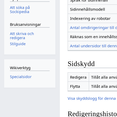
Språk för sidinnehåll
Att söka på
Sidinnehållsmodell
Sockipedia
Indexering av robotar
Bruksanvisningar
Antal omdirigeringar till
Att skriva och
Räknas som en innehålls
redigera
Stilguide
Antal undersidor till denn
Sidskydd
Wikiverktyg
Specialsidor
Redigera
Tillåt alla an
Flytta
Tillåt alla an
Visa skyddslogg för denna 
Redigeringshisto