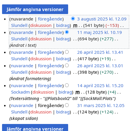
nuvarande
föregående
3 augusti 2025 kl. 12.09
Slundell
diskussion
bidrag
m
541 byte
−153
3
I
nuvarande
föregående
11 maj 2025 kl. 10.19
a
n
Slundell
diskussion
bidrag
694 byte
+277
u
1
g
Ändrat i text
g
1
e
nuvarande
föregående
26 april 2025 kl. 13.41
u
m
n
Slundell
diskussion
bidrag
417 byte
+19
2
s
a
r
I
nuvarande
föregående
26 april 2025 kl. 13.01
6
t
j
e
n
Slundell
diskussion
bidrag
398 byte
+270
a
i
2
d
g
Ändrat formatering
p
2
0
i
e
nuvarande
föregående
14 april 2025 kl. 15.20
r
0
2
g
n
Sockadm
diskussion
bidrag
m
128 byte
+4
1
i
2
5
e
r
Textersättning - "{{PlatsboxV2" till "{{SockMall:Plats"
4
l
5
r
e
nuvarande
föregående
31 mars 2025 kl. 12.05
a
2
i
d
Slundell
diskussion
bidrag
124 byte
+124
3
p
0
n
i
skapat sidan
1
r
2
g
g
m
i
5
s
e