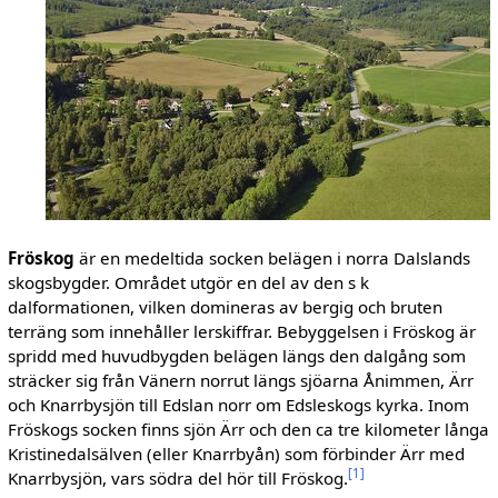
Fröskog
är en medeltida socken belägen i norra Dalslands
skogsbygder. Området utgör en del av den s k
dalformationen, vilken domineras av bergig och bruten
terräng som innehåller lerskiffrar. Bebyggelsen i Fröskog är
spridd med huvudbygden belägen längs den dalgång som
sträcker sig från Vänern norrut längs sjöarna Ånimmen, Ärr
och Knarrbysjön till Edslan norr om Edsleskogs kyrka. Inom
Fröskogs socken finns sjön Ärr och den ca tre kilometer långa
Kristinedalsälven (eller Knarrbyån) som förbinder Ärr med
[
1
]
Knarrbysjön, vars södra del hör till Fröskog.