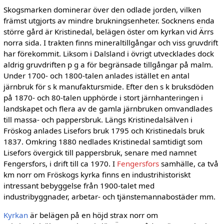
Skogsmarken dominerar över den odlade jorden, vilken
främst utgjorts av mindre brukningsenheter. Socknens enda
större gård är Kristinedal, belägen öster om kyrkan vid Ärrs
norra sida. I trakten finns mineraltillgångar och viss gruvdrift
har förekommit. Liksom i Dalsland i övrigt utvecklades dock
aldrig gruvdriften p g a för begränsade tillgångar på malm.
Under 1700- och 1800-talen anlades istället en antal
järnbruk för s k manufaktursmide. Efter den s k bruksdöden
på 1870- och 80-talen upphörde i stort järnhanteringen i
landskapet och flera av de gamla järnbruken omvandlades
till massa- och pappersbruk. Längs Kristinedalsälven i
Fröskog anlades Lisefors bruk 1795 och Kristinedals bruk
1837. Omkring 1880 nedlades Kristinedal samtidigt som
Lisefors övergick till pappersbruk, senare med namnet
Fengersfors, i drift till ca 1970. I
Fengersfors
samhälle, ca två
km norr om Fröskogs kyrka finns en industrihistoriskt
intressant bebyggelse från 1900-talet med
industribyggnader, arbetar- och tjänstemannabostäder mm.
Kyrkan
är belägen på en höjd strax norr om