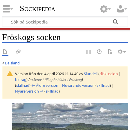
Sockipedia
Fröskogs socken
<
Dalsland
Version från den 4 april 2026 kl. 14.40 av
Slundell
(
diskussion
|
bidrag
)
(
→
Senast tillagda bilder i Fröskog
)
(
skillnad
)
← Äldre version
|
Nuvarande version
(
skillnad
) |
Nyare version →
(
skillnad
)