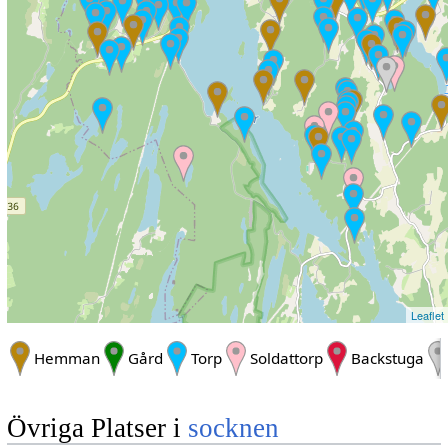
Leaflet
Hemman
Gård
Torp
Soldattorp
Backstuga
Övriga Platser i
socknen