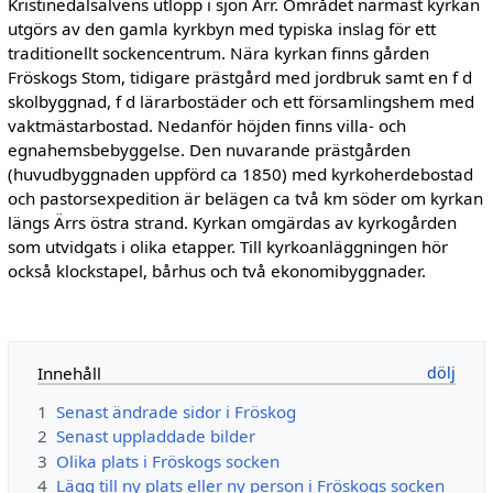
Kristinedalsälvens utlopp i sjön Ärr. Området närmast kyrkan
utgörs av den gamla kyrkbyn med typiska inslag för ett
traditionellt sockencentrum. Nära kyrkan finns gården
Fröskogs Stom, tidigare prästgård med jordbruk samt en f d
skolbyggnad, f d lärarbostäder och ett församlingshem med
vaktmästarbostad. Nedanför höjden finns villa- och
egnahemsbebyggelse. Den nuvarande prästgården
(huvudbyggnaden uppförd ca 1850) med kyrkoherdebostad
och pastorsexpedition är belägen ca två km söder om kyrkan
längs Ärrs östra strand. Kyrkan omgärdas av kyrkogården
som utvidgats i olika etapper. Till kyrkoanläggningen hör
också klockstapel, bårhus och två ekonomibyggnader.
Innehåll
1
Senast ändrade sidor i Fröskog
2
Senast uppladdade bilder
3
Olika plats i Fröskogs socken
4
Lägg till ny plats eller ny person i Fröskogs socken