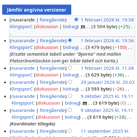
nuvarande
föregående
1 februari 2026 kl. 19.58
KlingsporC
diskussion
bidrag
m
3 504 byte
+25
1
f
I
nuvarande
föregående
1 februari 2026 kl. 19.56
e
n
KlingsporC
diskussion
bidrag
3 479 byte
−150
b
g
Ersatte semantisk tabell under "Byarna" med mallen
r
e
PlatserInomSocken som ger både tabell och karta.
u
n
nuvarande
föregående
1 februari 2026 kl. 11.08
a
r
KlingsporC
diskussion
bidrag
3 629 byte
+36
r
e
I
nuvarande
föregående
29 januari 2026 kl. 20.03
i
d
n
KlingsporC
diskussion
bidrag
3 593 byte
−26
2
2
i
g
I
nuvarande
föregående
9 oktober 2025 kl. 19.11
9
0
g
e
n
KlingsporC
diskussion
bidrag
m
3 619 byte
0
j
9
2
e
n
g
I
nuvarande
föregående
9 oktober 2025 kl. 19.11
a
o
6
r
r
e
n
KlingsporC
diskussion
bidrag
3 619 byte
+28
n
k
i
e
n
g
Koordinater tillagda
u
t
n
d
r
e
nuvarande
föregående
11 september 2025 kl.
a
o
g
i
e
n