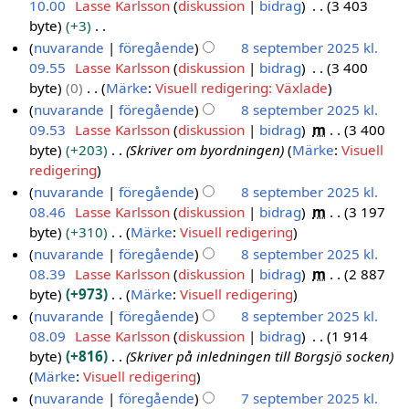
n
n
10.00
Lasse Karlsson
diskussion
bidrag
3 403
g
i
t
2
2
r
g
byte
+3
n
n
0
5
e
e
I
nuvarande
föregående
8 september 2025 kl.
g
i
2
d
n
n
09.55
Lasse Karlsson
diskussion
bidrag
3 400
n
5
i
r
g
byte
0
Märke
:
Visuell redigering: Växlade
g
g
e
e
I
nuvarande
föregående
8 september 2025 kl.
e
d
n
n
09.53
Lasse Karlsson
diskussion
bidrag
m
3 400
r
i
r
g
byte
+203
Skriver om byordningen
Märke
:
Visuell
i
g
e
e
redigering
n
e
d
n
nuvarande
föregående
8 september 2025 kl.
g
r
i
r
08.46
Lasse Karlsson
diskussion
bidrag
m
3 197
s
i
g
e
byte
+310
Märke
:
Visuell redigering
s
n
e
d
I
nuvarande
föregående
8 september 2025 kl.
a
g
r
i
n
08.39
Lasse Karlsson
diskussion
bidrag
m
2 887
m
s
i
g
g
byte
+973
Märke
:
Visuell redigering
m
s
n
e
e
I
nuvarande
föregående
8 september 2025 kl.
a
a
g
r
n
n
08.09
Lasse Karlsson
diskussion
bidrag
1 914
n
m
s
i
r
g
byte
+816
Skriver på inledningen till Borgsjö socken
f
m
s
n
e
e
Märke
:
Visuell redigering
a
a
a
g
d
n
nuvarande
föregående
7 september 2025 kl.
t
n
m
s