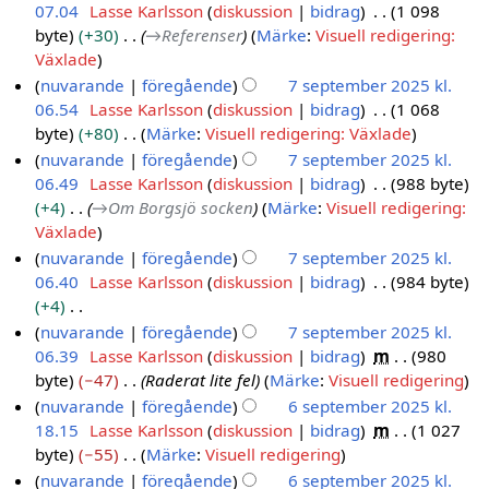
i
r
07.04
Lasse Karlsson
diskussion
bidrag
1 098
7
t
f
m
s
g
e
byte
+30
→
Referenser
Märke
:
Visuell redigering:
s
n
a
a
a
e
d
Växlade
e
i
t
n
m
r
i
nuvarande
föregående
7 september 2025 kl.
p
n
t
f
m
i
g
06.54
Lasse Karlsson
diskussion
bidrag
1 068
g
t
n
a
a
n
e
byte
+80
Märke
:
Visuell redigering: Växlade
e
i
t
n
g
r
I
nuvarande
föregående
7 september 2025 kl.
n
m
t
f
s
i
n
06.49
Lasse Karlsson
diskussion
bidrag
988 byte
g
b
n
a
s
n
g
+4
→
Om Borgsjö socken
Märke
:
Visuell redigering:
i
e
t
a
g
e
Växlade
n
r
t
m
s
n
nuvarande
föregående
7 september 2025 kl.
g
n
2
m
s
r
06.40
Lasse Karlsson
diskussion
bidrag
984 byte
i
0
a
a
e
+4
n
2
n
m
d
I
nuvarande
föregående
7 september 2025 kl.
g
5
f
m
i
n
06.39
Lasse Karlsson
diskussion
bidrag
m
980
a
a
g
g
byte
−47
Raderat lite fel
Märke
:
Visuell redigering
t
n
e
e
nuvarande
föregående
6 september 2025 kl.
t
f
r
n
18.15
Lasse Karlsson
diskussion
bidrag
m
1 027
6
n
a
i
r
byte
−55
Märke
:
Visuell redigering
s
i
t
n
e
I
nuvarande
föregående
6 september 2025 kl.
e
n
t