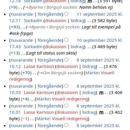
12.18
Sockadm
diskussion
bidrag
m
3 591 byte
1
r
b
s
g
d
r
+9
→
Byarna i Borgsjö socken
:
Namn behövs ej
1
i
e
s
e
i
e
nuvarande
föregående
11 september 2025 kl.
s
2
r
a
r
g
d
12.11
Sockadm
diskussion
bidrag
3 582 byte
e
0
2
m
i
e
i
+93
→
Byarna i Borgsjö socken
:
Lagt till exempel på
p
2
0
m
n
r
g
#ask-frpga
t
6
2
a
g
i
e
nuvarande
föregående
10 september 2025 kl.
e
5
n
s
n
r
17.43
Sockadm
diskussion
bidrag
3 489 byte
1
m
f
s
g
i
+13
Lagt till status som aktiv
0
a
b
a
s
n
nuvarande
föregående
8 september 2025 kl.
s
t
e
m
s
g
10.12
Lasse Karlsson
diskussion
bidrag
3 476
8
e
t
r
m
a
s
byte
+70
→
Om Borgsjö socken
Märke
:
Visuell
s
n
p
2
a
m
s
redigering
i
e
t
n
0
m
a
nuvarande
föregående
8 september 2025 kl.
n
p
e
f
2
a
m
10.03
Lasse Karlsson
diskussion
bidrag
m
3 406
g
t
m
a
n
5
m
byte
+4
Märke
:
Visuell redigering
e
t
b
f
a
I
nuvarande
föregående
8 september 2025 kl.
t
m
e
a
n
n
10.01
Lasse Karlsson
diskussion
bidrag
m
3 402
n
b
t
r
f
g
byte
−1
Märke
:
Visuell redigering
i
t
e
2
a
e
I
nuvarande
föregående
8 september 2025 kl.
n
n
r
t
0