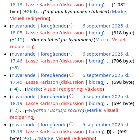
g
d
n
18.13
Lasse Karlsson
diskussion
bidrag
1 082
p
g
n
s
i
g
byte
+264
Lagt upp bynamnen i tabeller
Märke
:
t
i
s
g
e
Visuell redigering
e
n
a
e
n
nuvarande
föregående
6 september 2025 kl.
g
m
m
r
r
18.05
Lasse Karlsson
diskussion
bidrag
818 byte
b
m
i
e
+112
Gör en tabell för bynamnen
Märke
:
Visuell
e
a
n
d
redigering
r
n
g
i
nuvarande
föregående
6 september 2025 kl.
2
f
s
g
17.46
Lasse Karlsson
diskussion
bidrag
706 byte
0
a
s
e
+8
t
2
a
r
I
nuvarande
föregående
6 september 2025 kl.
t
5
m
i
n
17.45
Lasse Karlsson
diskussion
bidrag
698 byte
n
m
n
g
+4
Märke
:
Visuell redigering: Växlade
i
a
g
e
I
nuvarande
föregående
5 september 2025 kl.
n
n
s
n
n
18.19
Lasse Karlsson
diskussion
bidrag
694 byte
5
g
f
s
r
g
+2
→
Byarna i Borgsjö socken
Märke
:
Visuell
s
a
a
e
e
redigering
e
t
m
d
n
nuvarande
föregående
5 september 2025 kl.
p
t
m
i
r
18.19
Lasse Karlsson
diskussion
bidrag
m
692
t
n
a
g
e
byte
+3
Märke
:
Visuell redigering
i