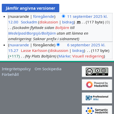
nuvarande
föregående
11 september 2025 kl.
12.00
Sockadm
diskussion
bidrag
m
117 byte
0
1
Sockadm flyttade sidan
Boltjärn
till
1
Medelpad/Borgsjö/Boltjärn
utan att lämna en
s
omdirigering: Saknar prefix i sidnamnet
e
nuvarande
föregående
6 september 2025 kl.
p
15.27
Lasse Karlsson
diskussion
bidrag
117 byte
6
t
+117
Ny Plats Boltjärn
Märke
:
Visuell redigering
s
e
e
m
p
Integritetspolicy
Om Sockipedia
b
t
Förbehåll
e
e
r
m
2
b
0
e
2
r
5
2