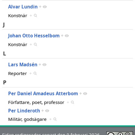
Alvar Lundin
+
Konstnär
+
J
Johan Otto Hesselbom
+
Konstnär
+
L
Lars Madsén
+
Reporter
+
P
Per Daniel Amadeus Atterbom
+
Författare, poet, professor
+
Per Linderoth
+
Militär, godsägare
+
Sidan redigerades senast den 9 februari 2026