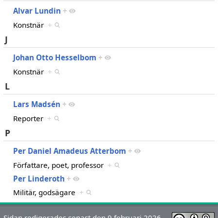
Alvar Lundin
+
Konstnär
+
J
Johan Otto Hesselbom
+
Konstnär
+
L
Lars Madsén
+
Reporter
+
P
Per Daniel Amadeus Atterbom
+
Författare, poet, professor
+
Per Linderoth
+
Militär, godsägare
+
Sidan redigerades senast den 9 februari 2026