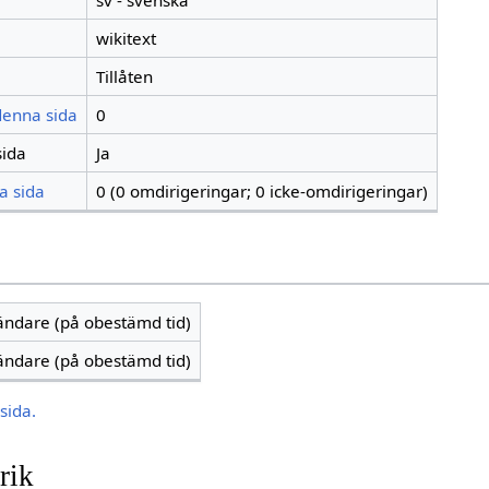
sv - svenska
wikitext
Tillåten
 denna sida
0
sida
Ja
a sida
0 (0 omdirigeringar; 0 icke-omdirigeringar)
vändare (på obestämd tid)
vändare (på obestämd tid)
sida.
rik