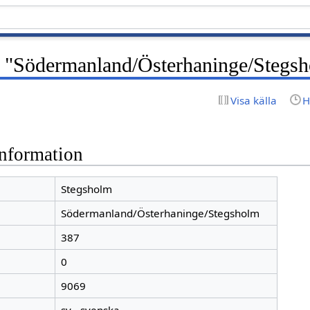
 "Södermanland/Österhaninge/Stegs
Visa källa
H
nformation
Stegsholm
Södermanland/Österhaninge/Stegsholm
387
0
9069