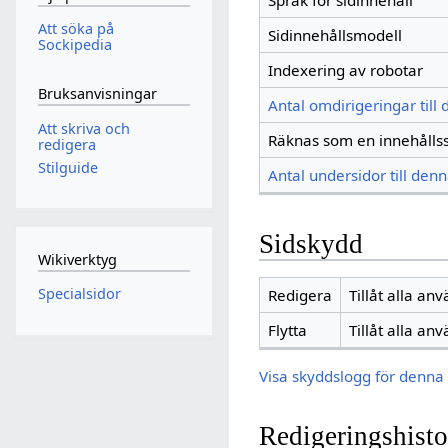
Språk för sidinnehåll
Att söka på
Sidinnehållsmodell
Sockipedia
Indexering av robotar
Bruksanvisningar
Antal omdirigeringar till
Att skriva och
Räknas som en innehålls
redigera
Stilguide
Antal undersidor till denn
Sidskydd
Wikiverktyg
Specialsidor
Redigera
Tillåt alla an
Flytta
Tillåt alla an
Visa skyddslogg för denna 
Redigeringshisto