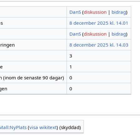
DanS
(
diskussion
|
bidrag
)
es
8 december 2025 kl. 14.01
DanS
(
diskussion
|
bidrag
)
eringen
8 december 2025 kl. 14.03
3
re
1
en (inom de senaste 90 dagar)
0
igen
0
Mall:NyPlats
(
visa wikitext
) (skyddad)