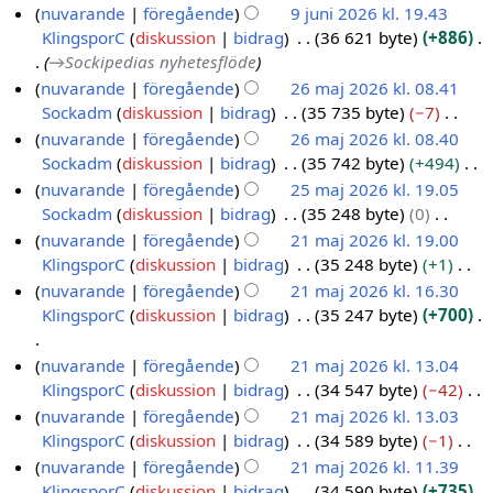
i
e
n
g
I
nuvarande
föregående
9 juni 2026 kl. 19.43
0
2
g
r
g
d
r
e
n
KlingsporC
diskussion
bidrag
36 621 byte
+886
2
0
s
i
e
i
e
n
g
→
Sockipedias nyhetesflöde
6
2
s
n
r
g
d
r
e
nuvarande
föregående
26 maj 2026 kl. 08.41
6
a
g
i
e
i
e
n
Sockadm
diskussion
bidrag
35 735 byte
−7
2
m
s
n
r
g
d
r
I
nuvarande
föregående
26 maj 2026 kl. 08.40
6
m
s
g
i
e
i
e
n
Sockadm
diskussion
bidrag
35 742 byte
+494
m
a
a
s
n
r
g
d
g
I
nuvarande
föregående
25 maj 2026 kl. 19.05
a
n
m
s
g
i
e
i
e
n
Sockadm
diskussion
bidrag
35 248 byte
0
f
j
2
m
a
s
n
r
g
n
g
I
a
nuvarande
föregående
21 maj 2026 kl. 19.00
2
5
a
m
s
g
i
e
r
e
n
t
KlingsporC
diskussion
bidrag
35 248 byte
+1
n
0
m
2
m
a
s
n
r
e
n
g
t
I
f
nuvarande
föregående
21 maj 2026 kl. 16.30
2
a
1
a
m
s
g
i
d
r
e
n
n
a
KlingsporC
diskussion
bidrag
35 247 byte
+700
n
6
j
m
m
a
s
n
i
e
n
i
g
t
f
2
a
a
m
s
g
g
d
r
n
e
t
I
a
nuvarande
föregående
21 maj 2026 kl. 13.04
n
0
j
m
a
s
e
i
e
g
n
n
n
t
KlingsporC
diskussion
bidrag
34 547 byte
−42
f
2
2
a
m
s
r
g
d
r
i
g
t
I
a
nuvarande
föregående
21 maj 2026 kl. 13.03
n
6
0
m
a
i
e
i
e
n
e
n
n
t
KlingsporC
diskussion
bidrag
34 589 byte
−1
f
2
a
m
n
r
g
d
g
n
i
g
t
I
a
nuvarande
föregående
21 maj 2026 kl. 11.39
n
6
m
g
i
e
i
r
n
e
n
n
t
KlingsporC
diskussion
bidrag
34 590 byte
+735
f