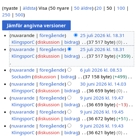
(
nyaste
|
äldsta
) Visa (
50 nyare
|
50 äldre
) (
20
|
50
|
100
|
250
|
500
)
nuvarande
föregående
25 juli 2026 kl. 18.31
KlingsporC
diskussion
bidrag
37 517 byte
0
2
I
nuvarande
föregående
25 juli 2026 kl. 18.31
5
n
KlingsporC
diskussion
bidrag
37 517 byte
+359
j
g
u
e
I
nuvarande
föregående
6 juli 2026 kl. 08.53
l
n
n
Sockadm
diskussion
bidrag
37 158 byte
+499
6
i
r
g
I
nuvarande
föregående
30 juni 2026 kl. 14.03
j
2
e
e
n
KlingsporC
diskussion
bidrag
36 659 byte
0
u
3
0
d
n
g
I
nuvarande
föregående
9 juni 2026 kl. 19.47
l
0
2
i
r
e
n
KlingsporC
diskussion
bidrag
36 659 byte
−13
i
j
9
6
g
e
n
g
I
nuvarande
föregående
9 juni 2026 kl. 19.45
2
u
j
e
d
r
e
n
KlingsporC
diskussion
bidrag
36 672 byte
+51
0
n
u
r
i
e
n
g
I
nuvarande
föregående
9 juni 2026 kl. 19.43
2
i
n
i
g
d
r
e
n
KlingsporC
diskussion
bidrag
36 621 byte
0
6
2
i
n
e