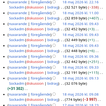
n
g
g
n
I
t
nuvarande
föregående
18 maj 2026 kl. 22.16
8
f
m
n
r
g
d
r
e
i
n
t
Sockadm
diskussion
bidrag
32 521 byte
−338
a
m
a
g
i
e
i
e
n
n
g
n
I
t
nuvarande
föregående
18 maj 2026 kl. 11.00
a
n
s
n
r
g
d
r
g
e
i
n
t
Sockadm
diskussion
bidrag
32 859 byte
+407
f
j
s
g
i
e
i
e
n
n
g
n
I
a
nuvarande
föregående
18 maj 2026 kl. 09.43
2
a
s
n
r
g
d
r
g
e
i
n
t
Sockadm
diskussion
bidrag
32 452 byte
+3
0
m
s
g
i
e
i
e
n
n
g
t
I
nuvarande
föregående
18 maj 2026 kl. 09.43
2
m
a
s
n
r
g
d
r
g
e
n
n
Sockadm
diskussion
bidrag
32 449 byte
+1
a
6
m
s
g
i
e
i
e
n
i
g
I
n
nuvarande
föregående
18 maj 2026 kl. 09.43
m
a
s
n
r
g
d
r
n
e
n
f
Sockadm
diskussion
bidrag
32 448 byte
+6
a
m
s
g
i
e
i
e
g
n
g
a
I
n
nuvarande
föregående
18 maj 2026 kl. 09.36
m
a
s
n
r
g
d
r
e
t
n
f
Sockadm
diskussion
bidrag
32 442 byte
+251
a
m
s
g
i
e
i
e
n
t
g
a
I
n
nuvarande
föregående
18 maj 2026 kl. 09.33
m
a
s
n
r
g
d
r
n
e
t
n
f
Sockadm
diskussion
bidrag
32 191 byte
+115
a
m
s
g
i
e
i
e
i
n
t
g
a
I
n
nuvarande
föregående
18 maj 2026 kl. 09.13
m
a
s
n
r
g
d
n
r
n
e
t
n
f
Sockadm
diskussion
bidrag
32 076 byte
a
m
s
g
i
e
i
g
e
i
n
t
g
a
+31 302
n
m
a
s
n
r
g
d
n
r
n
e
t
I
f
nuvarande
föregående
18 maj 2026 kl. 09.08
a
m
s
g
i
e
i
g
e
i
n
t
n
a
Sockadm
diskussion
bidrag
774 byte
−3 997
n
m
a
s
n
r
g
d
n
r
n
g
t
I
f
nuvarande
föregående
17 maj 2026 kl. 18.23
a
m