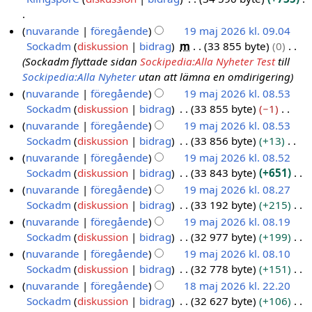
a
s
n
r
g
e
g
n
i
g
t
a
n
s
g
i
e
d
r
n
e
n
I
t
nuvarande
föregående
19 maj 2026 kl. 09.04
f
a
s
n
r
i
e
g
n
i
n
t
Sockadm
diskussion
bidrag
m
33 855 byte
0
a
1
m
s
g
i
g
d
r
n
g
n
Sockadm flyttade sidan
Sockipedia:Alla Nyheter Test
till
t
9
m
a
s
n
e
i
e
g
e
i
Sockipedia:Alla Nyheter
utan att lämna en omdirigering
t
m
a
m
s
g
r
g
d
n
n
n
nuvarande
föregående
19 maj 2026 kl. 08.53
a
n
m
a
s
i
e
i
r
g
i
Sockadm
diskussion
bidrag
33 855 byte
−1
f
j
a
m
s
n
r
g
e
n
I
nuvarande
föregående
19 maj 2026 kl. 08.53
a
2
n
m
a
g
i
e
d
g
n
Sockadm
diskussion
bidrag
33 856 byte
+13
t
f
0
a
m
s
n
r
i
g
I
t
nuvarande
föregående
19 maj 2026 kl. 08.52
a
2
n
m
s
g
i
g
e
n
n
Sockadm
diskussion
bidrag
33 843 byte
+651
t
f
6
a
a
s
n
e
n
g
i
I
t
nuvarande
föregående
19 maj 2026 kl. 08.27
a
n
m
s
g
r
r
e
n
n
n
Sockadm
diskussion
bidrag
33 192 byte
+215
t
f
m
a
s
i
e
n
g
g
i
I
t
nuvarande
föregående
19 maj 2026 kl. 08.19
a
a
m
s
n
d
r
e
n
n
n
Sockadm
diskussion
bidrag
32 977 byte
+199
t
n
m
a
g
i
e
n
g
g
i
I
t
nuvarande
föregående
19 maj 2026 kl. 08.10
f
a
m
s
g
d
r
e
n
n
n
Sockadm
diskussion
bidrag
32 778 byte
+151
a
n
m
s
e
i
e
n
g
g
i
I
t
nuvarande
föregående
18 maj 2026 kl. 22.20
f
a
a
r
g
d
r
e
n
n
t
Sockadm
diskussion
bidrag
32 627 byte
+106
a
1
n
m
i
e
i
e