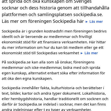
att sprida och öka kunskapen om Sveriges
socknar och dess historia genom att tillhandahålla
plattformen och samlingsplatsen sockipedia.se.
Läs mer om föreningen Sockipedia här
►
Läs mer
Sockipedia är i grunden kostnadsfri men föreningen bedrivs
ideellt och är beroende av medlemmar och frivilligt
ekonomiskt stöd för att finansiera verksamheten. Här hittar
du mer information om hur du kan bli medlem eller ge ett
ekonomiskt stöd till Sockipedias verksamhet
►
Läs mer
På sockipedia.se kan alla som så önskar, föreningens
medlemmar och icke-medlemmar, bidra med och sprida
egen kunskap, alternativt enbart söka efter information för
att öka den egna kunskapen.
Sockipedia innehåller fakta, kulturhistoria och berättelser i
text, bilder, kartor och andra typer dokument. Lokalhistoria,
eller hembygdshistoria, handlar traditionellt om socknen och
därför är Sockipedia.se indelad i socknar, men det kan finns
andra indelningar efter t ex typer av verksamheter.