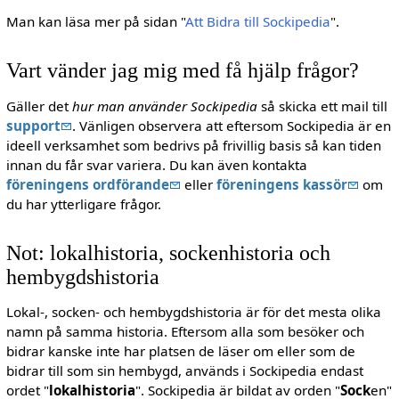
Man kan läsa mer på sidan "
Att Bidra till Sockipedia
".
Vart vänder jag mig med få hjälp frågor?
Gäller det
hur man använder Sockipedia
så skicka ett mail till
support
. Vänligen observera att eftersom Sockipedia är en
ideell verksamhet som bedrivs på frivillig basis så kan tiden
innan du får svar variera. Du kan även kontakta
föreningens ordförande
eller
föreningens kassör
om
du har ytterligare frågor.
Not: lokalhistoria, sockenhistoria och
hembygdshistoria
Lokal-, socken- och hembygdshistoria är för det mesta olika
namn på samma historia. Eftersom alla som besöker och
bidrar kanske inte har platsen de läser om eller som de
bidrar till som sin hembygd, används i Sockipedia endast
ordet "
lokalhistoria
". Sockipedia är bildat av orden "
Sock
en"