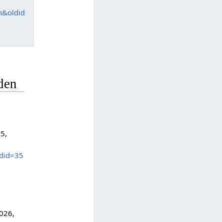
&oldid
den
5,
did=35
2026,