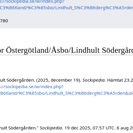
s://sockipedia.se/w/index.php?
%C3%B6tland/%C3%85sbo/Lindhult_S%C3%B6derg%C3%A5rden
5780
för Östergötland/Åsbo/Lindhult Södergår
ult Södergården. (2025, december 19).
Sockipedia
. Hämtat 23.2
s://sockipedia.se/w/index.php?
%B6tland/%C3%85sbo/Lindhult_S%C3%B6derg%C3%A5rden&ol
hult Södergården."
Sockipedia
. 19 dec 2025, 07.57 UTC. 6 aug 