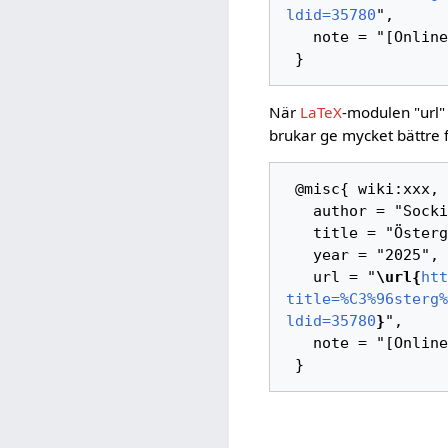
ldid=35780
",

   note = "[Online; hämtad 6-augusti-2026]"

När
LaTeX
-modulen "url"
brukar ge mycket bättre 
 @misc{ wiki:xxx,

   author = "Sockipedia",

   title = "Östergötland/Åsbo/Lindhult Södergården --- Sockipedia{,} ",

   year = "2025",

   url = "
\url{
htt
title=%C3%96sterg%
ldid=35780
}
",

   note = "[Online; hämtad 6-augusti-2026]"
