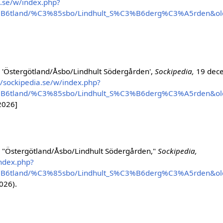
a.se/w/index.php?
%B6tland/%C3%85sbo/Lindhult_S%C3%B6derg%C3%A5rden&ol
 'Östergötland/Åsbo/Lindhult Södergården',
Sockipedia,
19 dec
//sockipedia.se/w/index.php?
%B6tland/%C3%85sbo/Lindhult_S%C3%B6derg%C3%A5rden&ol
2026]
 "Östergötland/Åsbo/Lindhult Södergården,"
Sockipedia,
index.php?
%B6tland/%C3%85sbo/Lindhult_S%C3%B6derg%C3%A5rden&ol
026).