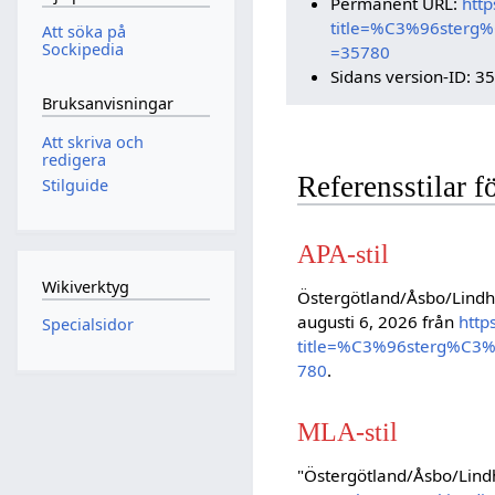
Permanent URL:
http
title=%C3%96sterg
Att söka på
Sockipedia
=35780
Sidans version-ID: 3
Bruksanvisningar
Att skriva och
redigera
Referensstilar 
Stilguide
APA-stil
Wikiverktyg
Östergötland/Åsbo/Lindh
augusti 6, 2026 från
http
Specialsidor
title=%C3%96sterg%C3
780
.
MLA-stil
"Östergötland/Åsbo/Lind