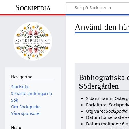
Sockipedia
Använd den här 
Bibliografiska 
Navigering
Södergården
Startsida
Senaste ändringarna
Sidans namn: Österg
Sök
Författare: Sockipe
Om Sockipedia
Utgivare:
Sockipedia
.
Våra sponsorer
Datum för senaste v
Datum mottaget: 6 a
Hjälp