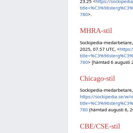
23.25 <
https://sockipedi
title=%C3%96sterg%C3
780
>.
MHRA-stil
Sockipedia-medarbetare,
2025, 07.57 UTC, <
https:
title=%C3%96sterg%C3
780
> [hämtad 6 augusti 
Chicago-stil
Sockipedia-medarbetare,
https://sockipedia.se/w/
title=%C3%96sterg%C3
780
(hämtad augusti 6, 2
CBE/CSE-stil