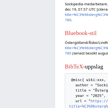
Sockipedia-medarbetare. 
dec 19, 07.57 UTC [citera
title=%C3%96sterg%C3
780
.
Bluebook-stil
Östergötland/Åsbo/Lindh
title=%C3%96sterg%C3
780
(senast besökt august
BibTeX
-uppslag
 @misc{ wiki:xxx,

   author = "Sockipedia",

   title = "Östergötland/Åsbo/Lindhult Södergården --- Sockipedia{,} ",

   year = "2025",

   url = "
https://
title=%C3%96sterg%