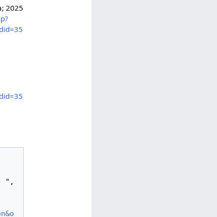
a; 2025
hp?
did=35
did=35
en&o