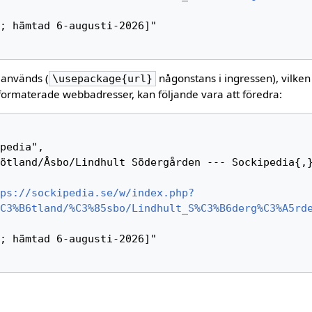
 används (
någonstans i ingressen), vilken
\usepackage{url}
formaterade webbadresser, kan följande vara att föredra:
ps://sockipedia.se/w/index.php?
C3%B6tland/%C3%85sbo/Lindhult_S%C3%B6derg%C3%A5rd