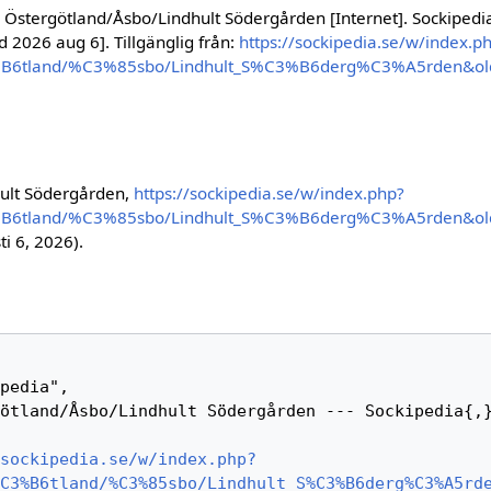
Östergötland/Åsbo/Lindhult Södergården [Internet]. Sockipedi
d 2026 aug 6]. Tillgänglig från:
https://sockipedia.se/w/index.p
%B6tland/%C3%85sbo/Lindhult_S%C3%B6derg%C3%A5rden&ol
ult Södergården,
https://sockipedia.se/w/index.php?
%B6tland/%C3%85sbo/Lindhult_S%C3%B6derg%C3%A5rden&ol
i 6, 2026).
sockipedia.se/w/index.php?
C3%B6tland/%C3%85sbo/Lindhult_S%C3%B6derg%C3%A5rd