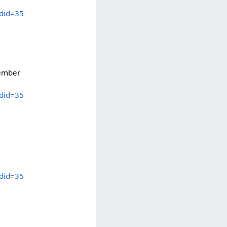
did=35
ember
did=35
did=35