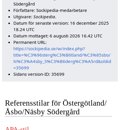
Södergård
Författare: Sockipedia-medarbetare
Utgivare:
Sockipedia
.
Datum för senaste version: 16 december 2025
18.24 UTC
Datum mottaget: 6 augusti 2026 16.42 UTC
Permanent URL:
https://sockipedia.se/w/index.php?
title=%C3%96sterg%C3%B6tland/%C3%85sbo/
N%C3%A4sby_S%C3%B6derg%C3%A5rd&oldid
=35699
Sidans version-ID: 35699
Referensstilar för Östergötland/
Åsbo/Näsby Södergård
APA-stil