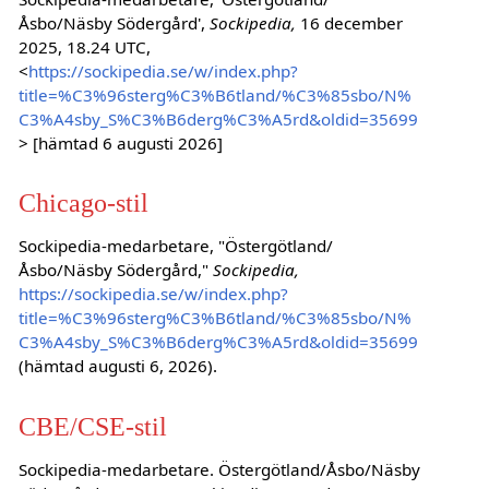
Åsbo/Näsby Södergård',
Sockipedia,
16 december
2025, 18.24 UTC,
<
https://sockipedia.se/w/index.php?
title=%C3%96sterg%C3%B6tland/%C3%85sbo/N%
C3%A4sby_S%C3%B6derg%C3%A5rd&oldid=35699
> [hämtad 6 augusti 2026]
Chicago-stil
Sockipedia-medarbetare, "Östergötland/
Åsbo/Näsby Södergård,"
Sockipedia,
https://sockipedia.se/w/index.php?
title=%C3%96sterg%C3%B6tland/%C3%85sbo/N%
C3%A4sby_S%C3%B6derg%C3%A5rd&oldid=35699
(hämtad augusti 6, 2026).
CBE/CSE-stil
Sockipedia-medarbetare. Östergötland/Åsbo/Näsby