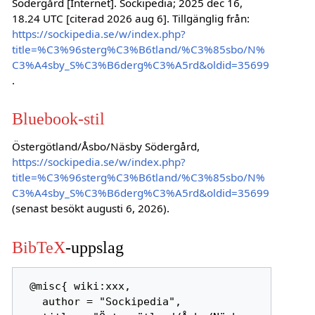
Södergård [Internet]. Sockipedia; 2025 dec 16,
18.24 UTC [citerad 2026 aug 6]. Tillgänglig från:
https://sockipedia.se/w/index.php?
title=%C3%96sterg%C3%B6tland/%C3%85sbo/N%
C3%A4sby_S%C3%B6derg%C3%A5rd&oldid=35699
.
Bluebook-stil
Östergötland/Åsbo/Näsby Södergård,
https://sockipedia.se/w/index.php?
title=%C3%96sterg%C3%B6tland/%C3%85sbo/N%
C3%A4sby_S%C3%B6derg%C3%A5rd&oldid=35699
(senast besökt augusti 6, 2026).
BibTeX
-uppslag
 @misc{ wiki:xxx,

   author = "Sockipedia",
