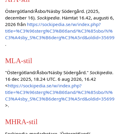
Östergötland/Åsbo/Näsby Södergård. (2025,
december 16).
Sockipedia
. Hämtat 16.42, augusti 6,
2026 från
https://sockipedia.se/w/index.php?
title=%C3%96sterg%C3%B6tland/%C3%85sbo/N%
C3%A4sby_S%C3%B6derg%C3%A5rd&oldid=35699
.
MLA-stil
"Östergötland/Åsbo/Näsby Södergård."
Sockipedia
.
16 dec 2025, 18.24 UTC. 6 aug 2026, 16.42
<
https://sockipedia.se/w/index.php?
title=%C3%96sterg%C3%B6tland/%C3%85sbo/N%
C3%A4sby_S%C3%B6derg%C3%A5rd&oldid=35699
>.
MHRA-stil
Sockipedia-medarbetare, 'Östergötland/