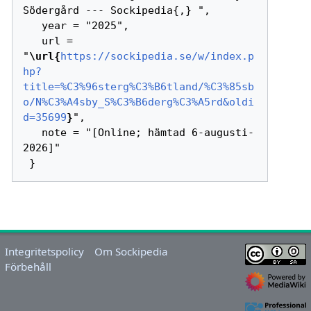
Södergård --- Sockipedia{,} ",

   year = "2025",

   url = 
"
\url{
https://sockipedia.se/w/index.p
hp?
title=%C3%96sterg%C3%B6tland/%C3%85sb
o/N%C3%A4sby_S%C3%B6derg%C3%A5rd&oldi
d=35699
}
",

   note = "[Online; hämtad 6-augusti-
2026]"

Integritetspolicy
Om Sockipedia
Förbehåll