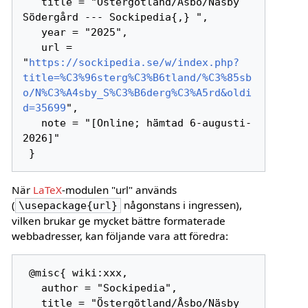
   title = "Östergötland/Åsbo/Näsby 
Södergård --- Sockipedia{,} ",

   year = "2025",

   url = 
"
https://sockipedia.se/w/index.php?
title=%C3%96sterg%C3%B6tland/%C3%85sb
o/N%C3%A4sby_S%C3%B6derg%C3%A5rd&oldi
d=35699
",

   note = "[Online; hämtad 6-augusti-
2026]"

När
LaTeX
-modulen "url" används
(
någonstans i ingressen),
\usepackage{url}
vilken brukar ge mycket bättre formaterade
webbadresser, kan följande vara att föredra:
 @misc{ wiki:xxx,

   author = "Sockipedia",

   title = "Östergötland/Åsbo/Näsby 