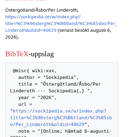
Östergötland/Åsbo/Per Linderoth,
https://sockipedia.se/w/index.php?
title=%C3%96sterg%C3%B6tland/%C3%85sbo/Per_
Linderoth&oldid=40629
(senast besökt augusti 6,
2026).
BibTeX
-uppslag
 @misc{ wiki:xxx,

   author = "Sockipedia",

   title = "Östergötland/Åsbo/Per 
Linderoth --- Sockipedia{,} ",

   year = "2026",

   url = 
"
https://sockipedia.se/w/index.php?
title=%C3%96sterg%C3%B6tland/%C3%85sb
o/Per_Linderoth&oldid=40629
",

   note = "[Online; hämtad 6-augusti-