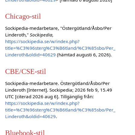
Chicago-stil
Sockipedia-medarbetare, "Östergötland/Åsbo/Per
Linderoth,"
Sockipedia,
https://sockipedia.se/w/index.php?
title=%C3%96sterg%C3%B6tland/%C3%85sbo/Per_
Linderoth&oldid=40629
(hämtad augusti 6, 2026).
CBE/CSE-stil
Sockipedia-medarbetare. Östergötland/Åsbo/Per
Linderoth [Internet]. Sockipedia; 2026 feb 9, 15.49
UTC [citerad 2026 aug 6]. Tillgänglig från:
https://sockipedia.se/w/index.php?
title=%C3%96sterg%C3%B6tland/%C3%85sbo/Per_
Linderoth&oldid=40629
.
Bluebook-stil