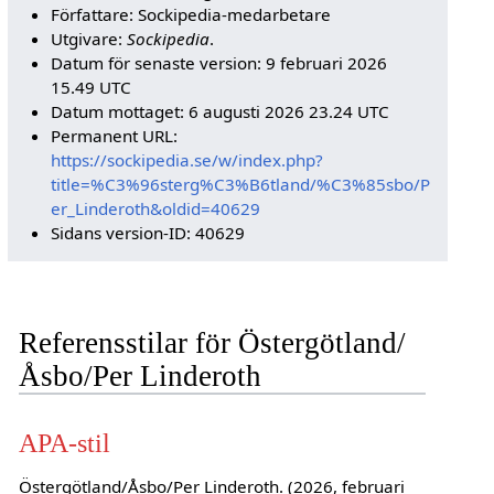
Författare: Sockipedia-medarbetare
Utgivare:
Sockipedia
.
Datum för senaste version: 9 februari 2026
15.49 UTC
Datum mottaget: 6 augusti 2026 23.24 UTC
Permanent URL:
https://sockipedia.se/w/index.php?
title=%C3%96sterg%C3%B6tland/%C3%85sbo/P
er_Linderoth&oldid=40629
Sidans version-ID: 40629
Referensstilar för Östergötland/
Åsbo/Per Linderoth
APA-stil
Östergötland/Åsbo/Per Linderoth. (2026, februari