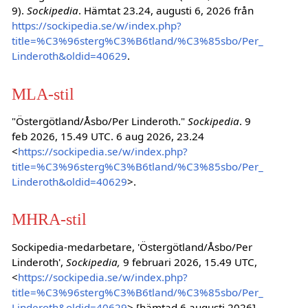
9).
Sockipedia
. Hämtat 23.24, augusti 6, 2026 från
https://sockipedia.se/w/index.php?
title=%C3%96sterg%C3%B6tland/%C3%85sbo/Per_
Linderoth&oldid=40629
.
MLA-stil
"Östergötland/Åsbo/Per Linderoth."
Sockipedia
. 9
feb 2026, 15.49 UTC. 6 aug 2026, 23.24
<
https://sockipedia.se/w/index.php?
title=%C3%96sterg%C3%B6tland/%C3%85sbo/Per_
Linderoth&oldid=40629
>.
MHRA-stil
Sockipedia-medarbetare, 'Östergötland/Åsbo/Per
Linderoth',
Sockipedia,
9 februari 2026, 15.49 UTC,
<
https://sockipedia.se/w/index.php?
title=%C3%96sterg%C3%B6tland/%C3%85sbo/Per_
Linderoth&oldid=40629
> [hämtad 6 augusti 2026]