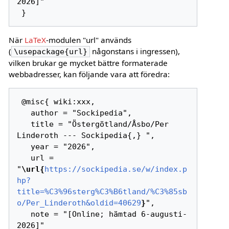
2026]"

När
LaTeX
-modulen "url" används
(
någonstans i ingressen),
\usepackage{url}
vilken brukar ge mycket bättre formaterade
webbadresser, kan följande vara att föredra:
 @misc{ wiki:xxx,

   author = "Sockipedia",

   title = "Östergötland/Åsbo/Per 
Linderoth --- Sockipedia{,} ",

   year = "2026",

   url = 
"
\url{
https://sockipedia.se/w/index.p
hp?
title=%C3%96sterg%C3%B6tland/%C3%85sb
o/Per_Linderoth&oldid=40629
}
",

   note = "[Online; hämtad 6-augusti-
2026]"
