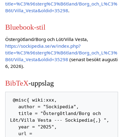
title=%C3%96sterg%C3%B6tland/Borg_och_L%C3%
B6t/Villa_Vesta&oldid=35298
.
Bluebook-stil
Östergötland/Borg och Löt/Villa Vesta,
https://sockipedia.se/w/index.php?
title=%C3%96sterg%C3%B6tland/Borg_och_L%C3%
B6t/Villa_Vesta&oldid=35298
(senast besökt augusti
6, 2026).
BibTeX
-uppslag
 @misc{ wiki:xxx,

   author = "Sockipedia",

   title = "Östergötland/Borg och 
Löt/Villa Vesta --- Sockipedia{,} ",

   year = "2025",

   url = 