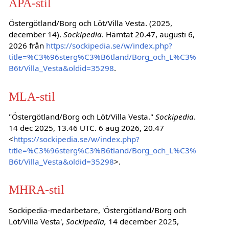
APA-stil
Östergötland/Borg och Löt/Villa Vesta. (2025,
december 14).
Sockipedia
. Hämtat 20.47, augusti 6,
2026 från
https://sockipedia.se/w/index.php?
title=%C3%96sterg%C3%B6tland/Borg_och_L%C3%
B6t/Villa_Vesta&oldid=35298
.
MLA-stil
"Östergötland/Borg och Löt/Villa Vesta."
Sockipedia
.
14 dec 2025, 13.46 UTC. 6 aug 2026, 20.47
<
https://sockipedia.se/w/index.php?
title=%C3%96sterg%C3%B6tland/Borg_och_L%C3%
B6t/Villa_Vesta&oldid=35298
>.
MHRA-stil
Sockipedia-medarbetare, 'Östergötland/Borg och
Löt/Villa Vesta',
Sockipedia,
14 december 2025,