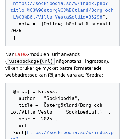
"
https://sockipedia.se/w/index.php?
title=%C3%96sterg%C3%B6tland/Borg_och
_L%C3%B6t/Villa_Vesta&oldid=35298
",

   note = "[Online; hämtad 6-augusti-
2026]"

När
LaTeX
-modulen "url" används
(
någonstans i ingressen),
\usepackage{url}
vilken brukar ge mycket bättre formaterade
webbadresser, kan följande vara att föredra:
 @misc{ wiki:xxx,

   author = "Sockipedia",

   title = "Östergötland/Borg och 
Löt/Villa Vesta --- Sockipedia{,} ",

   year = "2025",

   url = 
"
\url{
https://sockipedia.se/w/index.p