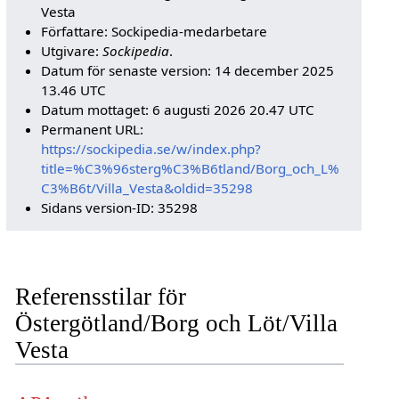
Vesta
Författare: Sockipedia-medarbetare
Utgivare:
Sockipedia
.
Datum för senaste version: 14 december 2025
13.46 UTC
Datum mottaget: 6 augusti 2026 20.47 UTC
Permanent URL:
https://sockipedia.se/w/index.php?
title=%C3%96sterg%C3%B6tland/Borg_och_L%
C3%B6t/Villa_Vesta&oldid=35298
Sidans version-ID: 35298
Referensstilar för
Östergötland/Borg och Löt/Villa
Vesta