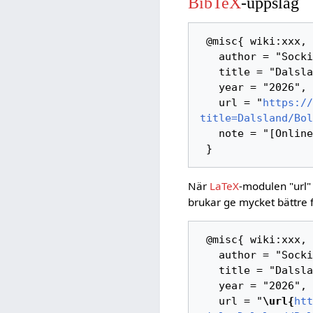
BibTeX
-uppslag
 @misc{ wiki:xxx,

   author = "Sockipedia",

   title = "Dalsland/Bolstad --- Sockipedia{,} ",

   year = "2026",

   url = "
https://
title=Dalsland/Bol
   note = "[Online; hämtad 6-augusti-2026]"

När
LaTeX
-modulen "url"
brukar ge mycket bättre 
 @misc{ wiki:xxx,

   author = "Sockipedia",

   title = "Dalsland/Bolstad --- Sockipedia{,} ",

   year = "2026",

   url = "
\url{
htt