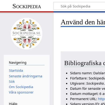
Sockipedia
Använd den här 
Bibliografiska 
Navigering
Startsida
Sidans namn: Dalsla
Senaste ändringarna
Författare: Sockipe
Sök
Utgivare:
Sockipedia
.
Om Sockipedia
Datum för senaste ve
Våra sponsorer
Datum mottaget: 6 a
Permanent URL:
http
Sidans version-ID: 4
Hjälp