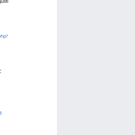
usti
php?
C
3