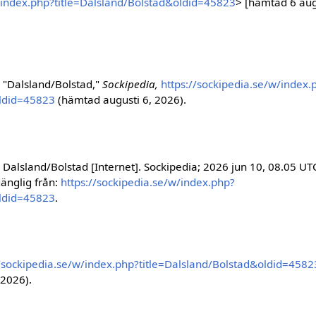
w/index.php?title=Dalsland/Bolstad&oldid=45823
> [hämtad 6 aug
 "Dalsland/Bolstad,"
Sockipedia,
https://sockipedia.se/w/index.
oldid=45823
(hämtad augusti 6, 2026).
Dalsland/Bolstad [Internet]. Sockipedia; 2026 jun 10, 08.05 UT
gänglig från:
https://sockipedia.se/w/index.php?
oldid=45823
.
//sockipedia.se/w/index.php?title=Dalsland/Bolstad&oldid=4582
 2026).