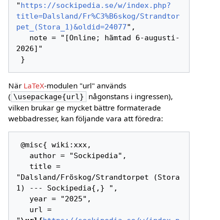
"
https://sockipedia.se/w/index.php?
title=Dalsland/Fr%C3%B6skog/Strandtor
pet_(Stora_1)&oldid=24077
",

   note = "[Online; hämtad 6-augusti-
2026]"

När
LaTeX
-modulen "url" används
(
någonstans i ingressen),
\usepackage{url}
vilken brukar ge mycket bättre formaterade
webbadresser, kan följande vara att föredra:
 @misc{ wiki:xxx,

   author = "Sockipedia",

   title = 
"Dalsland/Fröskog/Strandtorpet (Stora 
1) --- Sockipedia{,} ",

   year = "2025",

   url = 