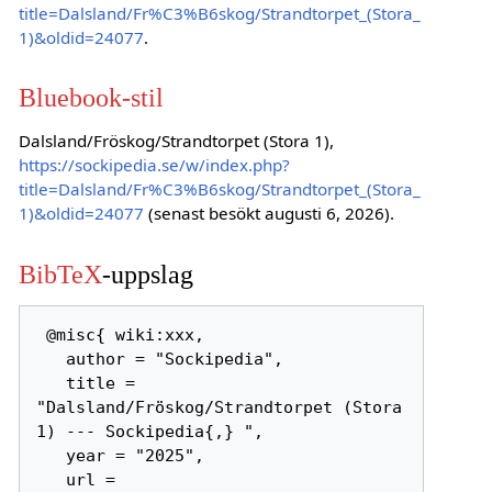
title=Dalsland/Fr%C3%B6skog/Strandtorpet_(Stora_
1)&oldid=24077
.
Bluebook-stil
Dalsland/Fröskog/Strandtorpet (Stora 1),
https://sockipedia.se/w/index.php?
title=Dalsland/Fr%C3%B6skog/Strandtorpet_(Stora_
1)&oldid=24077
(senast besökt augusti 6, 2026).
BibTeX
-uppslag
 @misc{ wiki:xxx,

   author = "Sockipedia",

   title = 
"Dalsland/Fröskog/Strandtorpet (Stora 
1) --- Sockipedia{,} ",

   year = "2025",

   url = 