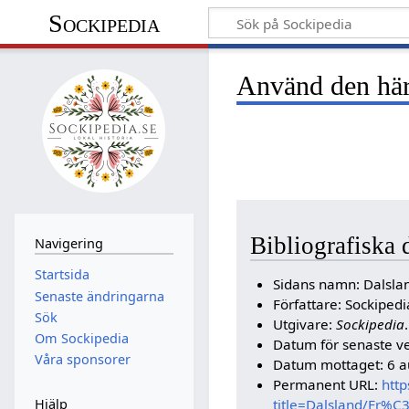
Sockipedia
Använd den här 
Bibliografiska 
Navigering
Startsida
Sidans namn: Dalsla
Senaste ändringarna
Författare: Sockipe
Sök
Utgivare:
Sockipedia
.
Om Sockipedia
Datum för senaste ve
Våra sponsorer
Datum mottaget: 6 a
Permanent URL:
http
title=Dalsland/Fr%
Hjälp