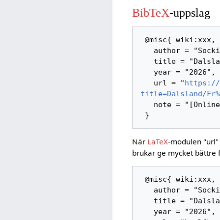
BibTeX
-uppslag
 @misc{ wiki:xxx,

   author = "Sockipedia",

   title = "Dalsland/Fröskog --- Sockipedia{,} ",

   year = "2026",

   url = "
https://
title=Dalsland/Fr%
   note = "[Online; hämtad 6-augusti-2026]"

När
LaTeX
-modulen "url"
brukar ge mycket bättre 
 @misc{ wiki:xxx,

   author = "Sockipedia",

   title = "Dalsland/Fröskog --- Sockipedia{,} ",

   year = "2026",
