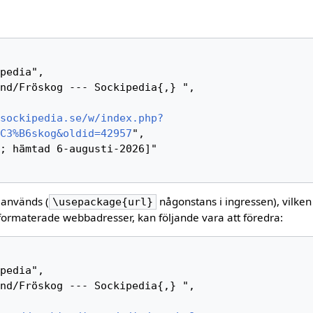
sockipedia.se/w/index.php?
C3%B6skog&oldid=42957
",

 används (
någonstans i ingressen), vilken
\usepackage{url}
formaterade webbadresser, kan följande vara att föredra: