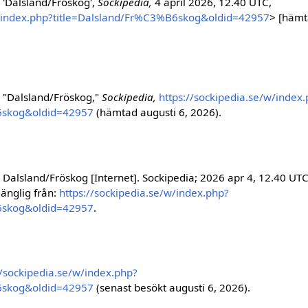
 'Dalsland/Fröskog',
Sockipedia,
4 april 2026, 12.40 UTC,
w/index.php?title=Dalsland/Fr%C3%B6skog&oldid=42957
> [hämt
 "Dalsland/Fröskog,"
Sockipedia,
https://sockipedia.se/w/index
6skog&oldid=42957
(hämtad augusti 6, 2026).
Dalsland/Fröskog [Internet]. Sockipedia; 2026 apr 4, 12.40 UT
gänglig från:
https://sockipedia.se/w/index.php?
6skog&oldid=42957
.
//sockipedia.se/w/index.php?
6skog&oldid=42957
(senast besökt augusti 6, 2026).