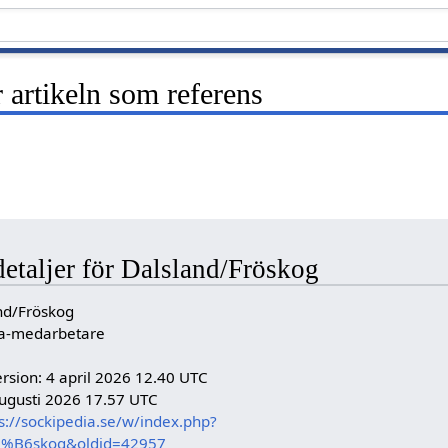
artikeln som referens
detaljer för Dalsland/Fröskog
nd/Fröskog
dia-medarbetare
rsion: 4 april 2026 12.40 UTC
ugusti 2026 17.57 UTC
s://sockipedia.se/w/index.php?
C3%B6skog&oldid=42957