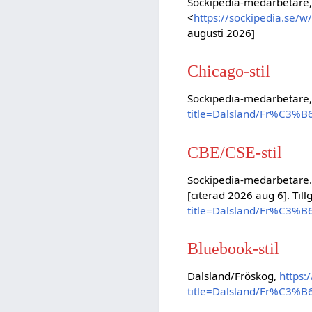
Sockipedia-medarbetare,
<
https://sockipedia.se/
augusti 2026]
Chicago-stil
Sockipedia-medarbetare,
title=Dalsland/Fr%C3%B
CBE/CSE-stil
Sockipedia-medarbetare. 
[citerad 2026 aug 6]. Till
title=Dalsland/Fr%C3%B
Bluebook-stil
Dalsland/Fröskog,
https:
title=Dalsland/Fr%C3%B