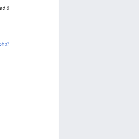
ad 6
.php?
C