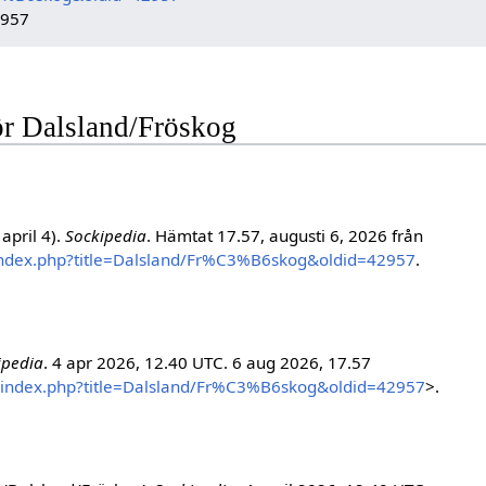
2957
för Dalsland/Fröskog
april 4).
Sockipedia
. Hämtat 17.57, augusti 6, 2026 från
/index.php?title=Dalsland/Fr%C3%B6skog&oldid=42957
.
ipedia
. 4 apr 2026, 12.40 UTC. 6 aug 2026, 17.57
w/index.php?title=Dalsland/Fr%C3%B6skog&oldid=42957
>.