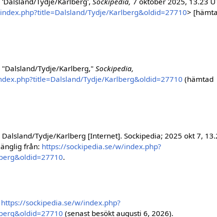
'Dalsland/Tydje/Karlberg',
Sockipedia,
7 oktober 2025, 13.23 U
w/index.php?title=Dalsland/Tydje/Karlberg&oldid=27710
> [hämt
 "Dalsland/Tydje/Karlberg,"
Sockipedia,
index.php?title=Dalsland/Tydje/Karlberg&oldid=27710
(hämtad
Dalsland/Tydje/Karlberg [Internet]. Sockipedia; 2025 okt 7, 13
gänglig från:
https://sockipedia.se/w/index.php?
rlberg&oldid=27710
.
,
https://sockipedia.se/w/index.php?
rlberg&oldid=27710
(senast besökt augusti 6, 2026).