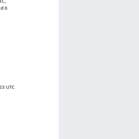
TC,
ad 6
.23 UTC