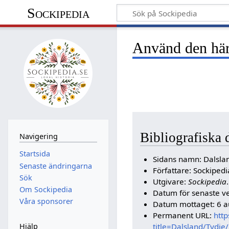
Sockipedia
Använd den här 
Bibliografiska 
Navigering
Startsida
Sidans namn: Dalsla
Senaste ändringarna
Författare: Sockipe
Sök
Utgivare:
Sockipedia
.
Om Sockipedia
Datum för senaste ve
Våra sponsorer
Datum mottaget: 6 a
Permanent URL:
http
title=Dalsland/Tydj
Hjälp