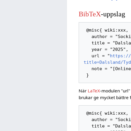
BibTeX
-uppslag
 @misc{ wiki:xxx,

   author = "Sockipedia",

   title = "Dalsland/Tydje/Karlberg --- Sockipedia{,} ",

   year = "2025",

   url = "
https://
title=Dalsland/Tyd
   note = "[Online; hämtad 6-augusti-2026]"

När
LaTeX
-modulen "url"
brukar ge mycket bättre 
 @misc{ wiki:xxx,

   author = "Sockipedia",

   title = "Dalsland/Tydje/Karlberg --- Sockipedia{,} ",
