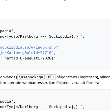
sockipedia.se/w/index.php?
je/Karlberg&oldid=27710
",

 används (
någonstans i ingressen), vilken
\usepackage{url}
formaterade webbadresser, kan följande vara att föredra: