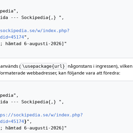
sockipedia.se/w/index.php?
did=45174
",

 används (
någonstans i ingressen), vilken
\usepackage{url}
formaterade webbadresser, kan följande vara att föredra:
ps://sockipedia.se/w/index.php?
did=45174
}
",
