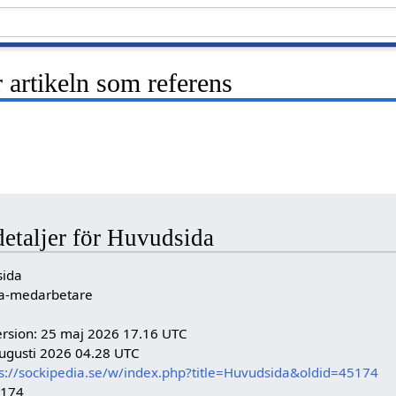
artikeln som referens
detaljer för Huvudsida
sida
dia-medarbetare
ersion: 25 maj 2026 17.16 UTC
ugusti 2026 04.28 UTC
s://sockipedia.se/w/index.php?title=Huvudsida&oldid=45174
5174