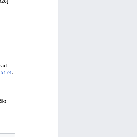
026]
erad
=45174
.
ökt