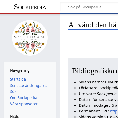
Sockipedia
Använd den här 
Bibliografiska 
Navigering
Startsida
Sidans namn: Huvud
Senaste ändringarna
Författare: Sockipe
Sök
Utgivare:
Sockipedia
.
Om Sockipedia
Datum för senaste v
Våra sponsorer
Datum mottaget: 6 a
Permanent URL:
http
Sidans version-ID: 4
Hjälp