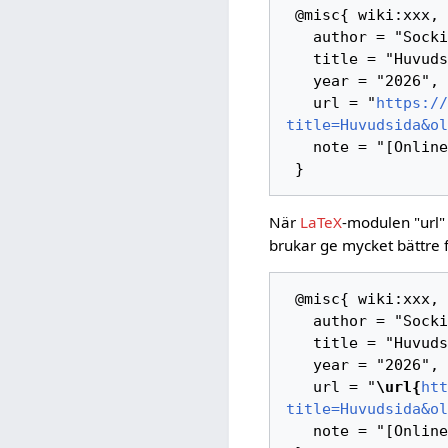
 @misc{ wiki:xxx,

   author = "Sockipedia",

   title = "Huvudsida --- Sockipedia{,} ",

   year = "2026",

   url = "
https://
title=Huvudsida&ol
   note = "[Online; hämtad 6-augusti-2026]"

När
LaTeX
-modulen "url"
brukar ge mycket bättre 
 @misc{ wiki:xxx,

   author = "Sockipedia",

   title = "Huvudsida --- Sockipedia{,} ",

   year = "2026",

   url = "
\url{
htt
title=Huvudsida&ol
   note = "[Online; hämtad 6-augusti-2026]"
