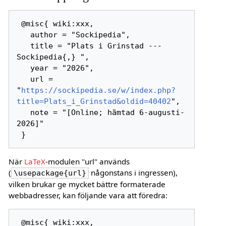
 @misc{ wiki:xxx,

   author = "Sockipedia",

   title = "Plats i Grinstad --- 
Sockipedia{,} ",

   year = "2026",

   url = 
"
https://sockipedia.se/w/index.php?
title=Plats_i_Grinstad&oldid=40402
",

   note = "[Online; hämtad 6-augusti-
2026]"

När
LaTeX
-modulen "url" används
(
någonstans i ingressen),
\usepackage{url}
vilken brukar ge mycket bättre formaterade
webbadresser, kan följande vara att föredra:
 @misc{ wiki:xxx,
