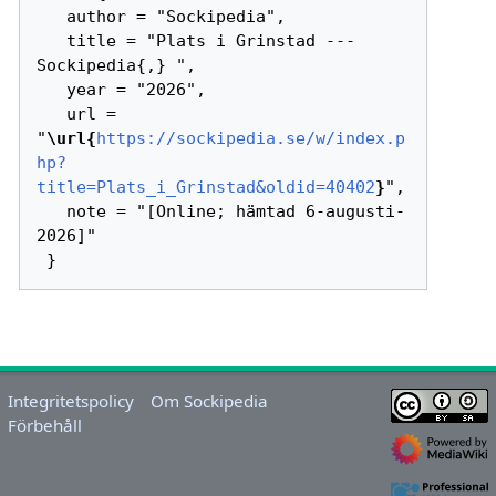
   author = "Sockipedia",

   title = "Plats i Grinstad --- 
Sockipedia{,} ",

   year = "2026",

   url = 
"
\url{
https://sockipedia.se/w/index.p
hp?
title=Plats_i_Grinstad&oldid=40402
}
",

   note = "[Online; hämtad 6-augusti-
2026]"

Integritetspolicy
Om Sockipedia
Förbehåll