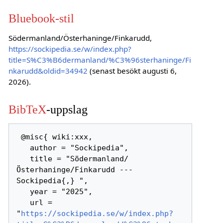
Bluebook-stil
Södermanland/Österhaninge/Finkarudd,
https://sockipedia.se/w/index.php?
title=S%C3%B6dermanland/%C3%96sterhaninge/Fi
nkarudd&oldid=34942
(senast besökt augusti 6,
2026).
BibTeX
-uppslag
 @misc{ wiki:xxx,

   author = "Sockipedia",

   title = "Södermanland/
Österhaninge/Finkarudd --- 
Sockipedia{,} ",

   year = "2025",

   url = 
"
https://sockipedia.se/w/index.php?