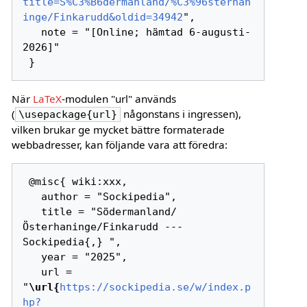
title=S%C3%B6dermanland/%C3%96sterhan
inge/Finkarudd&oldid=34942
",

   note = "[Online; hämtad 6-augusti-
2026]"

När
LaTeX
-modulen "url" används
(
någonstans i ingressen),
\usepackage{url}
vilken brukar ge mycket bättre formaterade
webbadresser, kan följande vara att föredra:
 @misc{ wiki:xxx,

   author = "Sockipedia",

   title = "Södermanland/
Österhaninge/Finkarudd --- 
Sockipedia{,} ",

   year = "2025",

   url = 
"
\url{
https://sockipedia.se/w/index.p
hp?