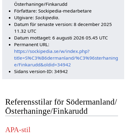
Österhaninge/Finkarudd
Författare: Sockipedia-medarbetare
Utgivare:
Sockipedia
.
Datum för senaste version: 8 december 2025
11.32 UTC
Datum mottaget: 6 augusti 2026 05.45 UTC
Permanent URL:
https://sockipedia.se/w/index.php?
title=S%C3%B6dermanland/%C3%96sterhaning
e/Finkarudd&oldid=34942
Sidans version-ID: 34942
Referensstilar för Södermanland/
Österhaninge/Finkarudd
APA-stil