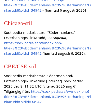
title=S%C3%B6dermanland/%C3%96sterhaninge/Fi
nkarudd&oldid=34942
> [hämtad 6 augusti 2026]
Chicago-stil
Sockipedia-medarbetare, "Södermanland/
Österhaninge/Finkarudd,"
Sockipedia,
https://sockipedia.se/w/index.php?
title=S%C3%B6dermanland/%C3%96sterhaninge/Fi
nkarudd&oldid=34942
(hämtad augusti 6, 2026).
CBE/CSE-stil
Sockipedia-medarbetare. Södermanland/
Österhaninge/Finkarudd [Internet]. Sockipedia;
2025 dec 8, 11.32 UTC [citerad 2026 aug 6].
Tillgänglig från:
https://sockipedia.se/w/index.php?
title=S%C3%B6dermanland/%C3%96sterhaninge/Fi
nkarudd&oldid=34942
.