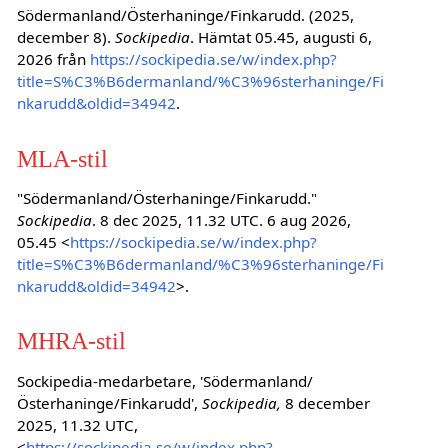
Södermanland/Österhaninge/Finkarudd. (2025,
december 8).
Sockipedia
. Hämtat 05.45, augusti 6,
2026 från
https://sockipedia.se/w/index.php?
title=S%C3%B6dermanland/%C3%96sterhaninge/Fi
nkarudd&oldid=34942
.
MLA-stil
"Södermanland/Österhaninge/Finkarudd."
Sockipedia
. 8 dec 2025, 11.32 UTC. 6 aug 2026,
05.45 <
https://sockipedia.se/w/index.php?
title=S%C3%B6dermanland/%C3%96sterhaninge/Fi
nkarudd&oldid=34942
>.
MHRA-stil
Sockipedia-medarbetare, 'Södermanland/
Österhaninge/Finkarudd',
Sockipedia,
8 december
2025, 11.32 UTC,
<
https://sockipedia.se/w/index.php?