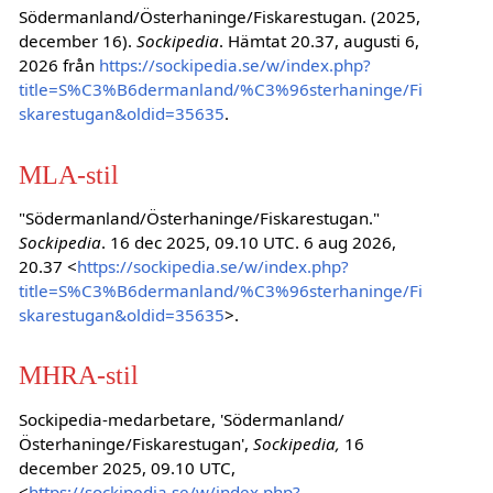
Södermanland/Österhaninge/Fiskarestugan. (2025,
december 16).
Sockipedia
. Hämtat 20.37, augusti 6,
2026 från
https://sockipedia.se/w/index.php?
title=S%C3%B6dermanland/%C3%96sterhaninge/Fi
skarestugan&oldid=35635
.
MLA-stil
"Södermanland/Österhaninge/Fiskarestugan."
Sockipedia
. 16 dec 2025, 09.10 UTC. 6 aug 2026,
20.37 <
https://sockipedia.se/w/index.php?
title=S%C3%B6dermanland/%C3%96sterhaninge/Fi
skarestugan&oldid=35635
>.
MHRA-stil
Sockipedia-medarbetare, 'Södermanland/
Österhaninge/Fiskarestugan',
Sockipedia,
16
december 2025, 09.10 UTC,
<
https://sockipedia.se/w/index.php?