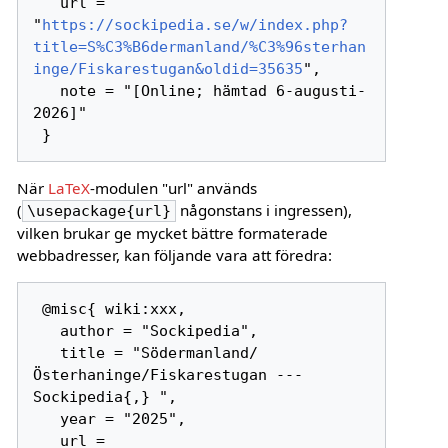
   url = 
"
https://sockipedia.se/w/index.php?
title=S%C3%B6dermanland/%C3%96sterhan
inge/Fiskarestugan&oldid=35635
",

   note = "[Online; hämtad 6-augusti-
2026]"

När
LaTeX
-modulen "url" används
(
någonstans i ingressen),
\usepackage{url}
vilken brukar ge mycket bättre formaterade
webbadresser, kan följande vara att föredra:
 @misc{ wiki:xxx,

   author = "Sockipedia",

   title = "Södermanland/
Österhaninge/Fiskarestugan --- 
Sockipedia{,} ",

   year = "2025",

   url = 