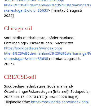
title=S%C3%B6dermanland/%C3%96sterhaninge/Fi
skarestugan&oldid=35635
> [hämtad 6 augusti
2026]
Chicago-stil
Sockipedia-medarbetare, "Södermanland/
Österhaninge/Fiskarestugan,"
Sockipedia,
https://sockipedia.se/w/index.php?
title=S%C3%B6dermanland/%C3%96sterhaninge/Fi
skarestugan&oldid=35635
(hämtad augusti 6,
2026).
CBE/CSE-stil
Sockipedia-medarbetare. Södermanland/
Österhaninge/Fiskarestugan [Internet]. Sockipedia;
2025 dec 16, 09.10 UTC [citerad 2026 aug 6].
Tillgänglig från:
https://sockipedia.se/w/index.php?