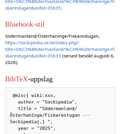
title=S%C3%B6dermanland/%C3%96sterhaninge/Fi
skarestugan&oldid=35635
.
Bluebook-stil
Södermanland/Österhaninge/Fiskarestugan,
https://sockipedia.se/w/index.php?
title=S%C3%B6dermanland/%C3%96sterhaninge/Fi
skarestugan&oldid=35635
(senast besökt augusti 6,
2026).
BibTeX
-uppslag
 @misc{ wiki:xxx,

   author = "Sockipedia",

   title = "Södermanland/
Österhaninge/Fiskarestugan --- 
Sockipedia{,} ",

   year = "2025",
