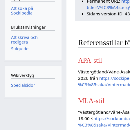
Permanent URL:
http
title=V%C3%A4ster
Att söka på
Sockipedia
Sidans version-ID: 4
Bruksanvisningar
Att skriva och
Referensstilar 
redigera
Stilguide
APA-stil
Västergötland/Väne-Åsak
Wikiverktyg
2026 från
https://socki
%C3%85saka/Vintermad
Specialsidor
MLA-stil
"Västergötland/Väne-Ås
18.00 <
https://sockipe
%C3%85saka/Vintermad