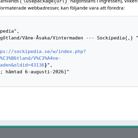
 används (
någonstans i ingressen), vilken
\usepackage{url}
formaterade webbadresser, kan följande vara att föredra:
ps://sockipedia.se/w/index.php?
%C3%B6tland/V%C3%A4ne-
aden&oldid=43136
}
",
