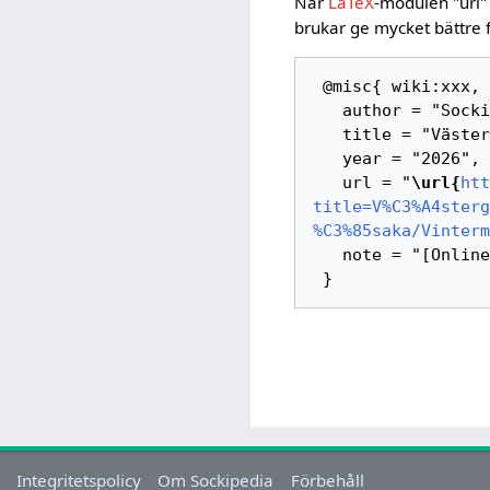
När
LaTeX
-modulen "url"
brukar ge mycket bättre 
 @misc{ wiki:xxx,

   author = "Sockipedia",

   title = "Västergötland/Väne-Åsaka/Vintermaden --- Sockipedia{,} ",

   year = "2026",

   url = "
\url{
htt
title=V%C3%A4sterg
%C3%85saka/Vinterm
   note = "[Online; hämtad 6-augusti-2026]"

Integritetspolicy
Om Sockipedia
Förbehåll