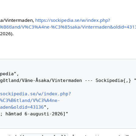
ka/Vintermaden,
https://sockipedia.se/w/index.php?
3%B6tland/V%C3%A4ne-%C3%85saka/Vintermaden&oldid=431
 2026).
sockipedia.se/w/index.php?
%C3%B6tland/V%C3%A4ne-
aden&oldid=43136
",
