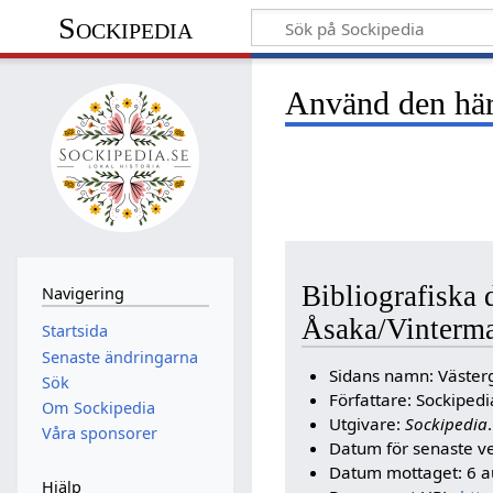
Sockipedia
Använd den här 
Bibliografiska 
Navigering
Åsaka/Vinterm
Startsida
Senaste ändringarna
Sidans namn: Väste
Sök
Författare: Sockipe
Om Sockipedia
Utgivare:
Sockipedia
.
Våra sponsorer
Datum för senaste ve
Datum mottaget: 6 a
Hjälp