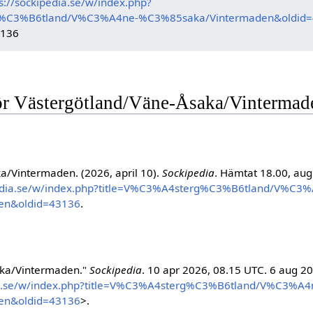
s://sockipedia.se/w/index.php?
g%C3%B6tland/V%C3%A4ne-%C3%85saka/Vintermaden&oldid
3136
för Västergötland/Väne-Åsaka/Vintermad
a/Vintermaden. (2026, april 10).
Sockipedia
. Hämtat 18.00, augu
pedia.se/w/index.php?title=V%C3%A4sterg%C3%B6tland/V%C3
en&oldid=43136
.
aka/Vintermaden."
Sockipedia
. 10 apr 2026, 08.15 UTC. 6 aug 2
dia.se/w/index.php?title=V%C3%A4sterg%C3%B6tland/V%C3%A4
en&oldid=43136
>.