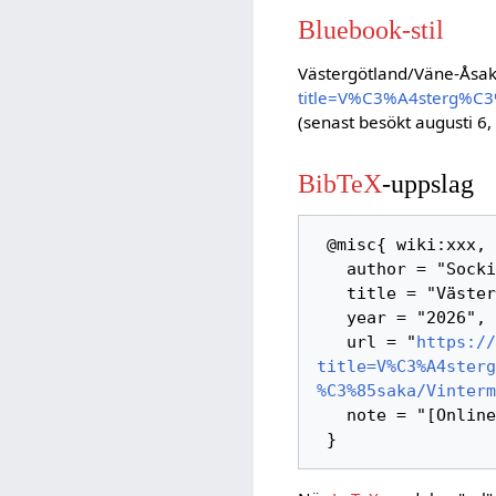
Bluebook-stil
Västergötland/Väne-Åsa
title=V%C3%A4sterg%C
(senast besökt augusti 6,
BibTeX
-uppslag
 @misc{ wiki:xxx,

   author = "Sockipedia",

   title = "Västergötland/Väne-Åsaka/Vintermaden --- Sockipedia{,} ",

   year = "2026",

   url = "
https://
title=V%C3%A4sterg
%C3%85saka/Vinterm
   note = "[Online; hämtad 6-augusti-2026]"
