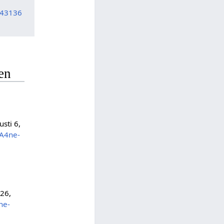
=43136
en
sti 6,
%A4ne-
026,
ne-