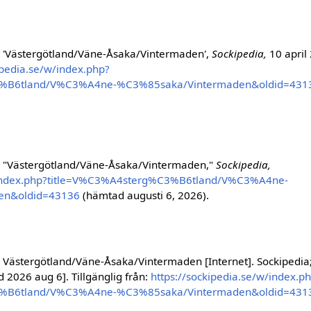
 'Västergötland/Väne-Åsaka/Vintermaden',
Sockipedia,
10 april
ipedia.se/w/index.php?
3%B6tland/V%C3%A4ne-%C3%85saka/Vintermaden&oldid=431
, "Västergötland/Väne-Åsaka/Vintermaden,"
Sockipedia,
w/index.php?title=V%C3%A4sterg%C3%B6tland/V%C3%A4ne-
en&oldid=43136
(hämtad augusti 6, 2026).
 Västergötland/Väne-Åsaka/Vintermaden [Internet]. Sockipedia
d 2026 aug 6]. Tillgänglig från:
https://sockipedia.se/w/index.p
3%B6tland/V%C3%A4ne-%C3%85saka/Vintermaden&oldid=431