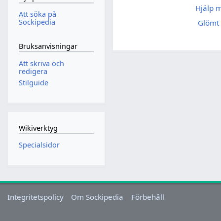
Hjälp 
Att söka på
Sockipedia
Glömt 
Bruksanvisningar
Att skriva och
redigera
Stilguide
Wikiverktyg
Specialsidor
Integritetspolicy
Om Sockipedia
Förbehåll