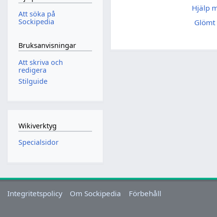
Hjälp 
Att söka på
Sockipedia
Glömt 
Bruksanvisningar
Att skriva och
redigera
Stilguide
Wikiverktyg
Specialsidor
Integritetspolicy
Om Sockipedia
Förbehåll