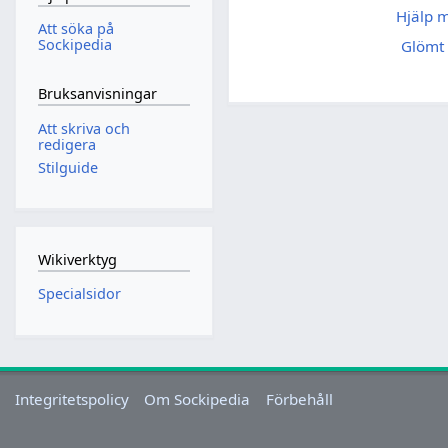
Hjälp 
Att söka på
Sockipedia
Glömt 
Bruksanvisningar
Att skriva och
redigera
Stilguide
Wikiverktyg
Specialsidor
Integritetspolicy
Om Sockipedia
Förbehåll