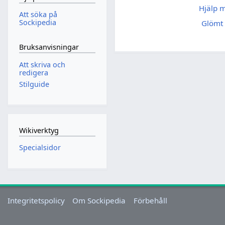
Hjälp 
Att söka på
Sockipedia
Glömt 
Bruksanvisningar
Att skriva och
redigera
Stilguide
Wikiverktyg
Specialsidor
Integritetspolicy
Om Sockipedia
Förbehåll