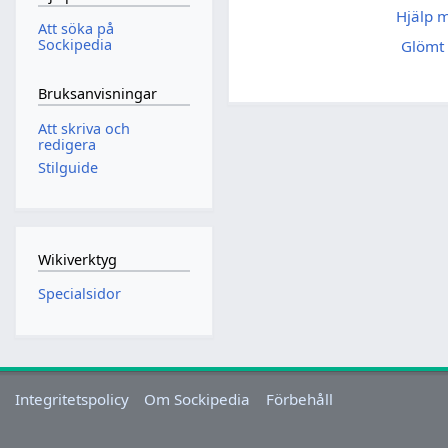
Hjälp 
Att söka på
Sockipedia
Glömt 
Bruksanvisningar
Att skriva och
redigera
Stilguide
Wikiverktyg
Specialsidor
Integritetspolicy
Om Sockipedia
Förbehåll