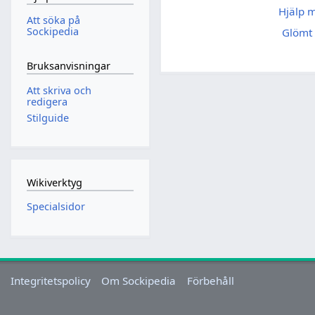
Hjälp 
Att söka på
Sockipedia
Glömt 
Bruksanvisningar
Att skriva och
redigera
Stilguide
Wikiverktyg
Specialsidor
Integritetspolicy
Om Sockipedia
Förbehåll