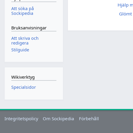
Hjälp 
Att söka på
Sockipedia
Glömt 
Bruksanvisningar
Att skriva och
redigera
Stilguide
Wikiverktyg
Specialsidor
Integritetspolicy
Om Sockipedia
Förbehåll