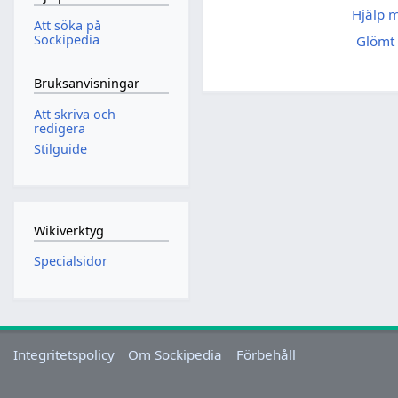
Hjälp 
Att söka på
Sockipedia
Glömt 
Bruksanvisningar
Att skriva och
redigera
Stilguide
Wikiverktyg
Specialsidor
Integritetspolicy
Om Sockipedia
Förbehåll