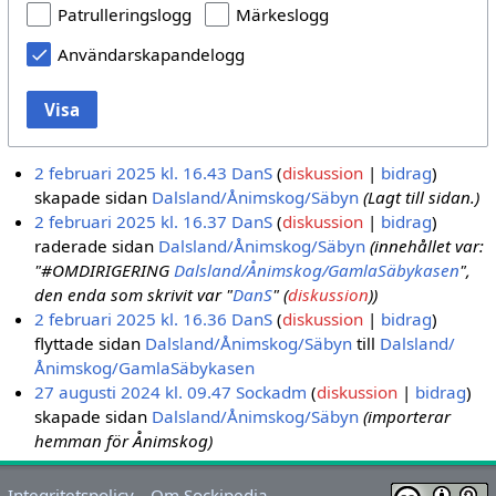
Patrulleringslogg
Märkeslogg
Användarskapandelogg
Visa
2 februari 2025 kl. 16.43
DanS
diskussion
bidrag
skapade sidan
Dalsland/Ånimskog/Säbyn
(Lagt till sidan.)
2 februari 2025 kl. 16.37
DanS
diskussion
bidrag
raderade sidan
Dalsland/Ånimskog/Säbyn
(innehållet var:
"#OMDIRIGERING
Dalsland/Ånimskog/GamlaSäbykasen
",
den enda som skrivit var "
DanS
" (
diskussion
))
2 februari 2025 kl. 16.36
DanS
diskussion
bidrag
flyttade sidan
Dalsland/Ånimskog/Säbyn
till
Dalsland/
Ånimskog/GamlaSäbykasen
27 augusti 2024 kl. 09.47
Sockadm
diskussion
bidrag
skapade sidan
Dalsland/Ånimskog/Säbyn
(importerar
hemman för Ånimskog)
Integritetspolicy
Om Sockipedia