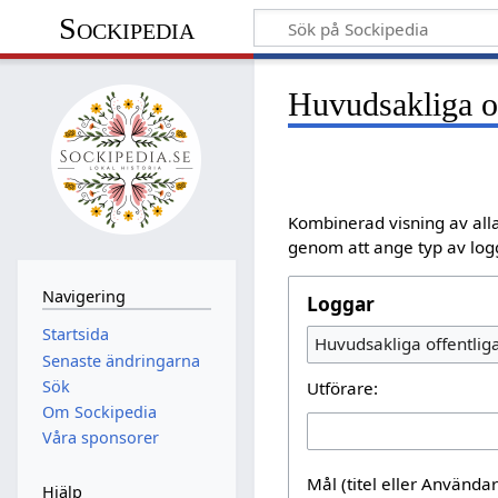
Sockipedia
Huvudsakliga of
Kombinerad visning av alla
genom att ange typ av logg
Navigering
Loggar
Startsida
Huvudsakliga offentlig
Senaste ändringarna
Sök
Utförare:
Om Sockipedia
Våra sponsorer
Mål (titel eller Använd
Hjälp