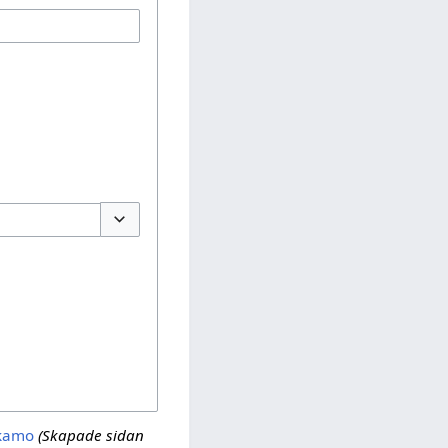
Växla alternativ
ckamo
(Skapade sidan