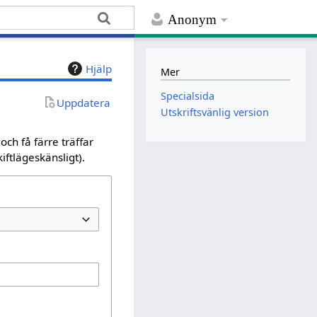
Anonym
Hjälp
Mer
Specialsida
Uppdatera
Utskriftsvänlig version
ch få färre träffar
iftlägeskänsligt).