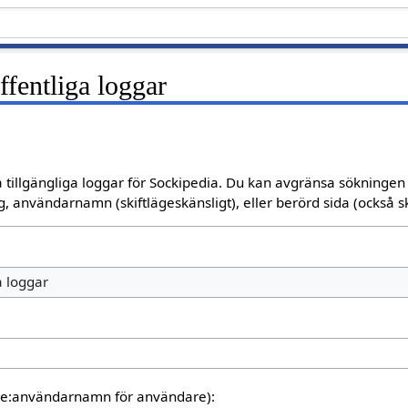
fentliga loggar
 tillgängliga loggar för Sockipedia. Du kan avgränsa sökningen o
, användarnamn (skiftlägeskänsligt), eller berörd sida (också sk
a loggar
are:användarnamn för användare):