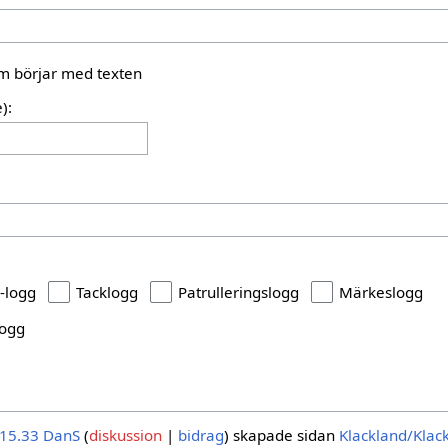
som börjar med texten
):
-logg
Tacklogg
Patrulleringslogg
Märkeslogg
logg
 15.33
DanS
diskussion
bidrag
skapade sidan
Klackland/Kla