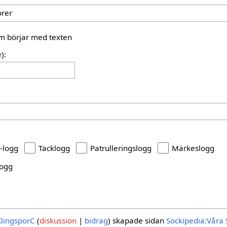
som börjar med texten
):
-logg
Tacklogg
Patrulleringslogg
Märkeslogg
logg
KlingsporC
diskussion
bidrag
skapade sidan
Sockipedia:Våra