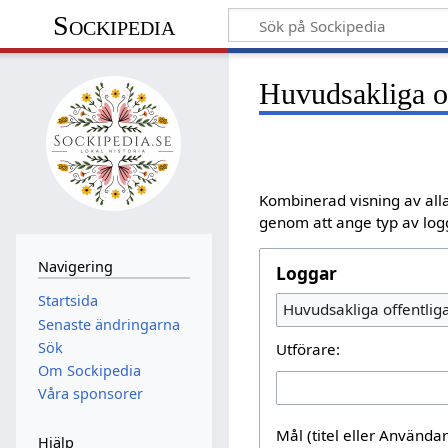
Sockipedia
Huvudsakliga of
Kombinerad visning av alla
genom att ange typ av logg
Navigering
Loggar
Startsida
Huvudsakliga offentlig
Senaste ändringarna
Sök
Utförare:
Om Sockipedia
Våra sponsorer
Mål (titel eller Använd
Hjälp