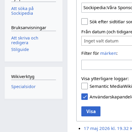
Att söka på
Sockipedia
Sök efter sidtitlar 
Bruksanvisningar
Från datum (och tidigare
Att skriva och
Inget valt datum
redigera
Stilguide
Filter för
märken
:
Wikiverktyg
Visa ytterligare loggar:
Semantic MediaWiki
Specialsidor
Användarskapande
Visa
17 maj 2026 kl. 19.32