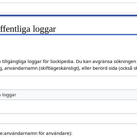
fentliga loggar
 tillgängliga loggar för Sockipedia. Du kan avgränsa sökningen o
, användarnamn (skiftlägeskänsligt), eller berörd sida (också sk
a loggar
are:användarnamn för användare):