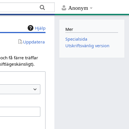
Anonym
Hjälp
Mer
Specialsida
Uppdatera
Utskriftsvänlig version
ch få färre träffar
iftlägeskänsligt).