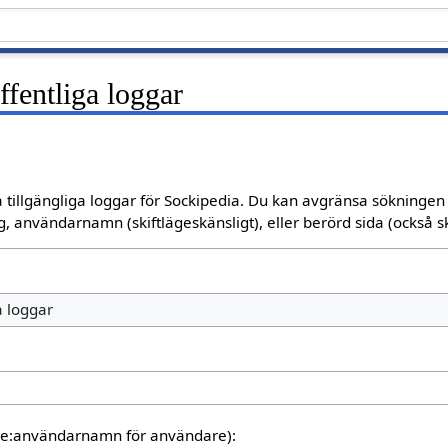
fentliga loggar
 tillgängliga loggar för Sockipedia. Du kan avgränsa sökningen o
, användarnamn (skiftlägeskänsligt), eller berörd sida (också sk
a loggar
are:användarnamn för användare):