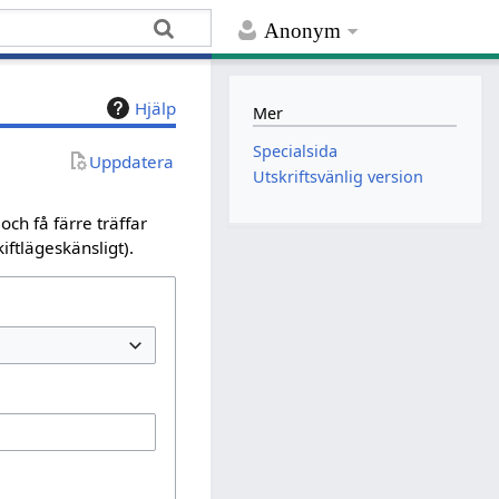
Anonym
Hjälp
Mer
Specialsida
Uppdatera
Utskriftsvänlig version
ch få färre träffar
iftlägeskänsligt).