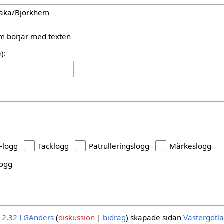
som börjar med texten
):
-logg
Tacklogg
Patrulleringslogg
Märkeslogg
logg
12.32
LGAnders
diskussion
bidrag
skapade sidan
Västergötl