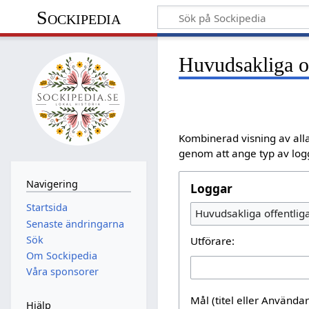
Sockipedia
Huvudsakliga of
Kombinerad visning av alla
genom att ange typ av logg
Navigering
Loggar
Startsida
Huvudsakliga offentlig
Senaste ändringarna
Sök
Utförare:
Om Sockipedia
Våra sponsorer
Mål (titel eller Använd
Hjälp