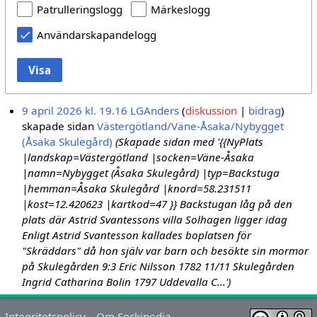
Patrulleringslogg
Märkeslogg
Användarskapandelogg
Visa
9 april 2026 kl. 19.16
LGAnders
diskussion
bidrag
skapade sidan
Västergötland/Väne-Åsaka/Nybygget
(Åsaka Skulegård)
(Skapade sidan med '{{NyPlats
|landskap=Västergötland |socken=Väne-Åsaka
|namn=Nybygget (Åsaka Skulegård) |typ=Backstuga
|hemman=Åsaka Skulegård |knord=58.231511
|kost=12.420623 |kartkod=47 }} Backstugan låg på den
plats där Astrid Svantessons villa Solhagen ligger idag
Enligt Astrid Svantesson kallades boplatsen för
"Skräddars" då hon själv var barn och besökte sin mormor
på Skulegården 9:3 Eric Nilsson 1782 11/11 Skulegården
Ingrid Catharina Bolin 1797 Uddevalla C...')
Integritetspolicy
Om Sockipedia