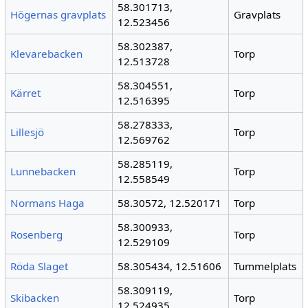
58.301713,
Högernas gravplats
Gravplats
12.523456
58.302387,
Klevarebacken
Torp
12.513728
58.304551,
Kärret
Torp
12.516395
58.278333,
Lillesjö
Torp
12.569762
58.285119,
Lunnebacken
Torp
12.558549
Normans Haga
58.30572, 12.520171
Torp
58.300933,
Rosenberg
Torp
12.529109
Röda Slaget
58.305434, 12.51606
Tummelplats
58.309119,
Skibacken
Torp
12.524935