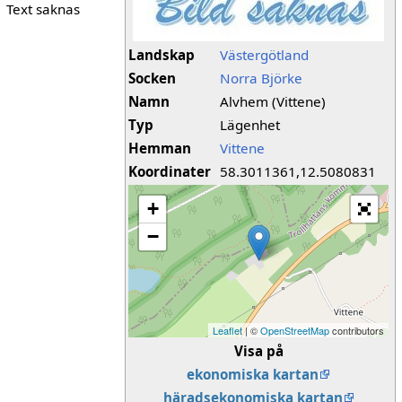
Text saknas
Landskap
Västergötland
Socken
Norra Björke
Namn
Alvhem (Vittene)
Typ
Lägenhet
Hemman
Vittene
Koordinater
58.3011361,12.5080831
+
−
Leaflet
| ©
OpenStreetMap
contributors
Visa på
ekonomiska kartan
häradsekonomiska kartan