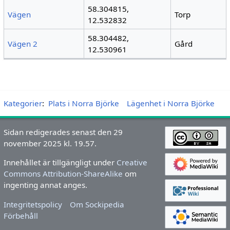
58.304815,
Vägen
Torp
12.532832
58.304482,
Vägen 2
Gård
12.530961
Kategorier
:
Plats i Norra Björke
Lägenhet i Norra Björke
Sidan redigerades senast den 29
november 2025 kl. 19.57.
Innehållet är tillgängligt under
Creative
Commons Attribution-ShareAlike
om
ingenting annat anges.
Integritetspolicy
Om Sockipedia
Förbehåll