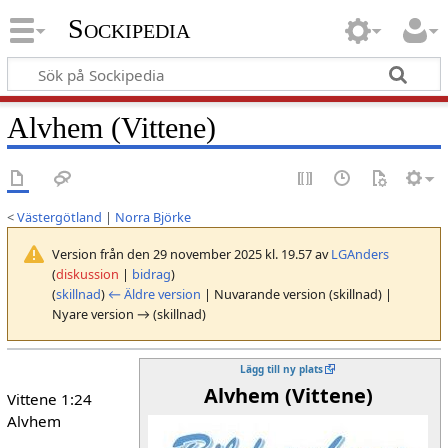
Sockipedia
Alvhem (Vittene)
<
Västergötland
|
Norra Björke
Version från den 29 november 2025 kl. 19.57 av
LGAnders
(
diskussion
|
bidrag
)
(
skillnad
)
← Äldre version
| Nuvarande version (skillnad) |
Nyare version → (skillnad)
Lägg till ny plats
Alvhem (Vittene)
Vittene 1:24
Alvhem