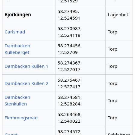
12.51529
58.27495,
Björkängen
Lägenhet
12.524591
58.270987,
Carlsmad
Torp
12.524118
Dambacken
58.274456,
Torp
Kulleberget
12.52709
58.274367,
Dambacken Kullen 1
Torp
12.527017
58.275467,
Dambacken Kullen 2
Torp
12.527417
Dambacken
58.274581,
Torp
Stenkullen
12.528284
58.263468,
Flemmingsmad
Torp
12.540022
58.274572,
Gapet
Soldattorp