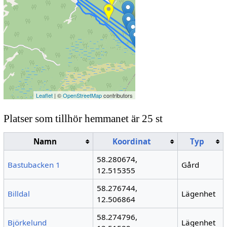
Leaflet
| ©
OpenStreetMap
contributors
Platser som tillhör hemmanet är 25 st
Namn
Koordinat
Typ
58.280674,
Bastubacken 1
Gård
12.515355
58.276744,
Billdal
Lägenhet
12.506864
58.274796,
Björkelund
Lägenhet