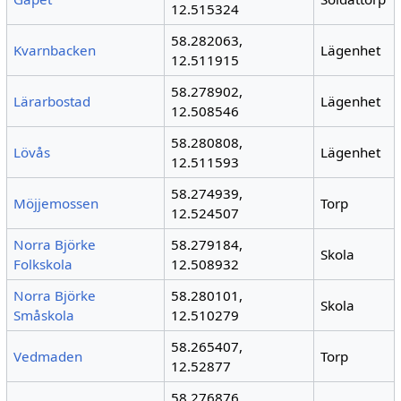
12.515324
58.282063,
Kvarnbacken
Lägenhet
12.511915
58.278902,
Lärarbostad
Lägenhet
12.508546
58.280808,
Lövås
Lägenhet
12.511593
58.274939,
Möjjemossen
Torp
12.524507
Norra Björke
58.279184,
Skola
Folkskola
12.508932
Norra Björke
58.280101,
Skola
Småskola
12.510279
58.265407,
Vedmaden
Torp
12.52877
58.276876,