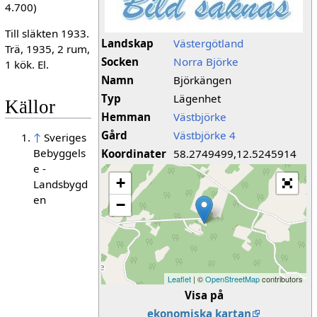
4.700)
Till släkten 1933.
Landskap
Västergötland
Trä, 1935, 2 rum,
Socken
Norra Björke
1 kök. El.
Namn
Björkängen
Typ
Lägenhet
Källor
Hemman
Västbjörke
Gård
Västbjörke 4
↑
Sveriges
Bebyggels
Koordinater
58.2749499,12.5245914
e -
+
Landsbygd
en
−
Leaflet
| ©
OpenStreetMap
contributors
Visa på
ekonomiska kartan