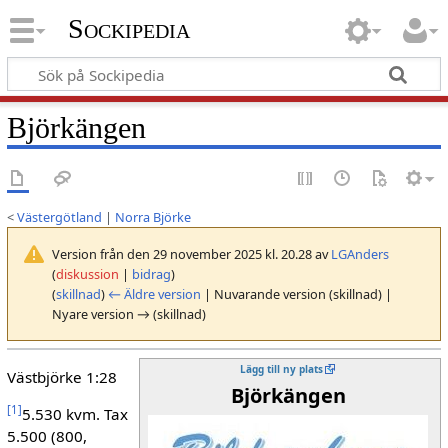
Sockipedia
Björkängen
<
Västergötland
|
Norra Björke
Version från den 29 november 2025 kl. 20.28 av
LGAnders
(
diskussion
|
bidrag
)
(
skillnad
)
← Äldre version
| Nuvarande version (skillnad) |
Nyare version → (skillnad)
Lägg till ny plats
Västbjörke 1:28
Björkängen
[
1
]
5.530 kvm. Tax
5.500 (800,