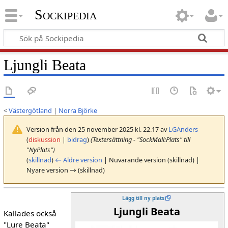
Sockipedia
Ljungli Beata
<
Västergötland
|
Norra Björke
Version från den 25 november 2025 kl. 22.17 av
LGAnders
(
diskussion
|
bidrag
)
(Textersättning - "SockMall:Plats" till
"NyPlats")
(
skillnad
)
← Äldre version
| Nuvarande version (skillnad) |
Nyare version → (skillnad)
Lägg till ny plats
Ljungli Beata
Kallades också
"Lure Beata"