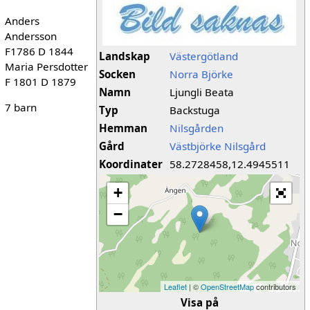
Anders
Andersson
F1786 D 1844
Landskap
Västergötland
Maria Persdotter
Socken
Norra Björke
F 1801 D 1879
Namn
Ljungli Beata
7 barn
Typ
Backstuga
Hemman
Nilsgården
Gård
Västbjörke Nilsgård
Koordinater
58.2728458,12.4945511
+
−
Leaflet
| ©
OpenStreetMap
contributors
Visa på