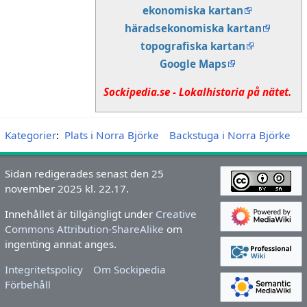
ekonomiska kartan
häradsekonomiska kartan
topografiska kartan
Google Maps
Sockipedia.se - Lokalhistoria på nätet.
Kategorier
:
Plats i Norra Björke
Backstuga i Norra Björke
Sidan redigerades senast den 25
november 2025 kl. 22.17.
Innehållet är tillgängligt under
Creative
Commons Attribution-ShareAlike
om
ingenting annat anges.
Integritetspolicy
Om Sockipedia
Förbehåll