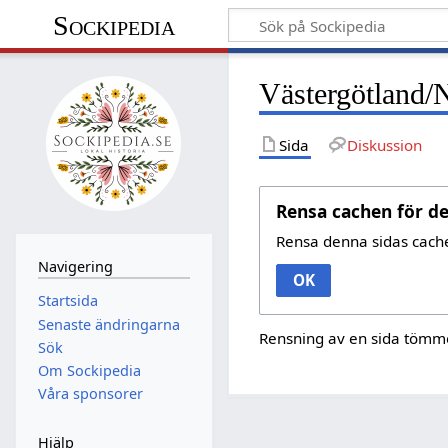
Sockipedia
Västergötland/
Sida
Diskussion
Rensa cachen för d
Rensa denna sidas cach
Navigering
OK
Startsida
Senaste ändringarna
Rensning av en sida tömme
Sök
Om Sockipedia
Våra sponsorer
Hjälp