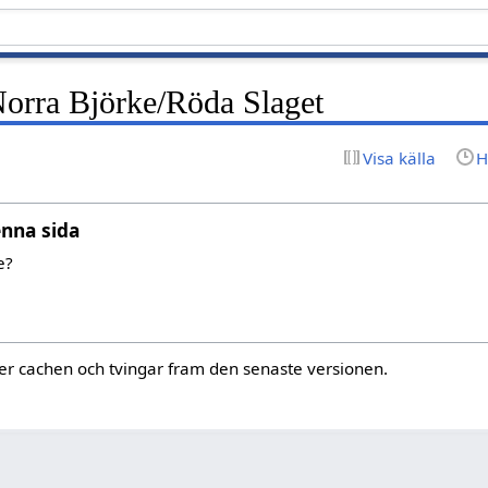
Norra Björke/Röda Slaget
Visa källa
H
enna sida
e?
r cachen och tvingar fram den senaste versionen.