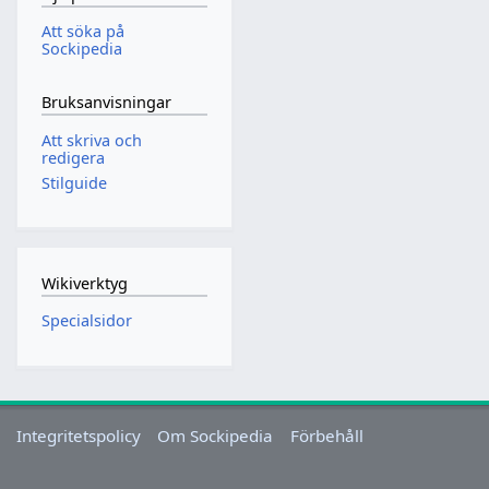
Att söka på
Sockipedia
Bruksanvisningar
Att skriva och
redigera
Stilguide
Wikiverktyg
Specialsidor
Integritetspolicy
Om Sockipedia
Förbehåll