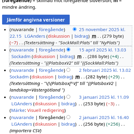
(föregående)
= skillnad mot föregående sidversion;
m
=
mindre ändring.
nuvarande
föregående
25 november 2025 kl.
22.15
LGAnders
diskussion
bidrag
m
279 byte
2
−7
Textersättning - "SockMall:Plats" till "NyPlats"
5
nuvarande
föregående
15 april 2025 kl. 13.03
n
Sockadm
diskussion
bidrag
m
286 byte
+4
1
o
Textersättning - "{{PlatsboxV2" till "{{SockMall:Plats"
5
v
nuvarande
föregående
2 februari 2025 kl. 13.02
a
e
Sockadm
diskussion
bidrag
m
282 byte
+29
2
p
m
Textersättning - "\{\{Platsbox[^V]" till "{{PlatsboxV2 |
f
r
b
landskap=Västergötland "
e
i
e
nuvarande
föregående
3 januari 2025 kl. 11.09
b
l
r
LGAnders
diskussion
bidrag
253 byte
−3
3
r
2
2
I
Märke
:
Visuell redigering
j
u
0
0
n
nuvarande
föregående
2 januari 2025 kl. 16.40
a
a
2
2
g
LGAnders
diskussion
bidrag
256 byte
+256
2
n
r
5
5
e
importera CSV
j
u
i